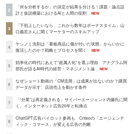
「何を分析するか」の決定が結果を分ける！課題・論点設
2
計と仮説構築におけるAIと人間の役割
NEW
「下剋上したいなら、これから数年はボーナスタイム」山
3
口義宏さんに聞くマーケターのスキルアップ
ヤシノミ洗剤は「看板商品に傷が付いた状態」からいかに
4
復活したのか？戦略とプロセスを聞く
NEW
効率化の時代にあえて“超属人化”を選ぶ理由 アナグラム阿
5
部氏が語るAI時代の経営・マネジメント論
NEW
なぜショート動画の「CM流用」は成果が出ないのか？購買
6
データが示す、店頭売上を動かす条件
「“分業”は再定義される」サイバーエージェント内藤氏に聞
7
く、インターネット広告20年と転換点
ChatGPT広告パイロット参画も Criteoの「エージェンテ
8
ィック・コマース」が変える広告の判断