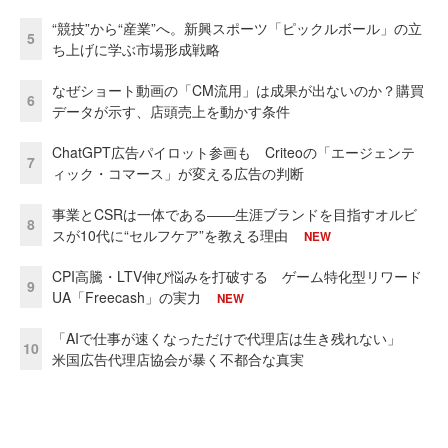
“競技”から“産業”へ。新興スポーツ「ピックルボール」の立
5
ち上げに学ぶ市場形成戦略
なぜショート動画の「CM流用」は成果が出ないのか？購買
6
データが示す、店頭売上を動かす条件
ChatGPT広告パイロット参画も Criteoの「エージェンテ
7
ィック・コマース」が変える広告の判断
事業とCSRは一体である――生涯ブランドを目指すオルビ
8
スが10代に“セルフケア”を教える理由
NEW
CPI高騰・LTV伸び悩みを打破する ゲーム特化型リワード
9
UA「Freecash」の実力
NEW
「AIで仕事が速くなっただけで代理店は生き残れない」
10
米国広告代理店協会が暴く不都合な真実