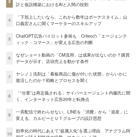
3
計と仮説構築におけるAIと人間の役割
「下剋上したいなら、これから数年はボーナスタイム」山
4
口義宏さんに聞くマーケターのスキルアップ
ChatGPT広告パイロット参画も Criteoの「エージェンテ
5
ィック・コマース」が変える広告の判断
なぜショート動画の「CM流用」は成果が出ないのか？購買
6
データが示す、店頭売上を動かす条件
ヤシノミ洗剤は「看板商品に傷が付いた状態」からいかに
7
復活したのか？戦略とプロセスを聞く
「“分業”は再定義される」サイバーエージェント内藤氏に聞
8
く、インターネット広告20年と転換点
一斉配信で終わらせない。LINEを「消費」から「資産」に
9
変える、カルビーとＵＴグループの設計思想
効率化の時代にあえて“超属人化”を選ぶ理由 アナグラム阿
10
部氏が語るAI時代の経営・マネジメント論