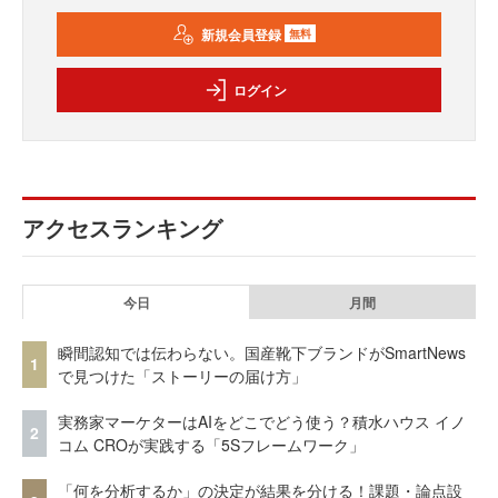
新規会員登録
無料
ログイン
アクセスランキング
今日
月間
瞬間認知では伝わらない。国産靴下ブランドがSmartNews
1
で見つけた「ストーリーの届け方」
実務家マーケターはAIをどこでどう使う？積水ハウス イノ
2
コム CROが実践する「5Sフレームワーク」
「何を分析するか」の決定が結果を分ける！課題・論点設