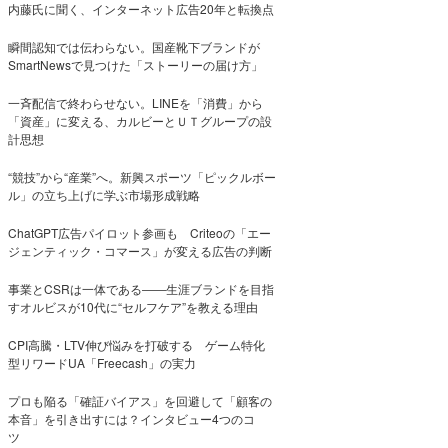
内藤氏に聞く、インターネット広告20年と転換点
瞬間認知では伝わらない。国産靴下ブランドが
SmartNewsで見つけた「ストーリーの届け方」
一斉配信で終わらせない。LINEを「消費」から
「資産」に変える、カルビーとＵＴグループの設
計思想
“競技”から“産業”へ。新興スポーツ「ピックルボー
ル」の立ち上げに学ぶ市場形成戦略
ChatGPT広告パイロット参画も Criteoの「エー
ジェンティック・コマース」が変える広告の判断
事業とCSRは一体である――生涯ブランドを目指
すオルビスが10代に“セルフケア”を教える理由
CPI高騰・LTV伸び悩みを打破する ゲーム特化
型リワードUA「Freecash」の実力
プロも陥る「確証バイアス」を回避して「顧客の
本音」を引き出すには？インタビュー4つのコ
ツ