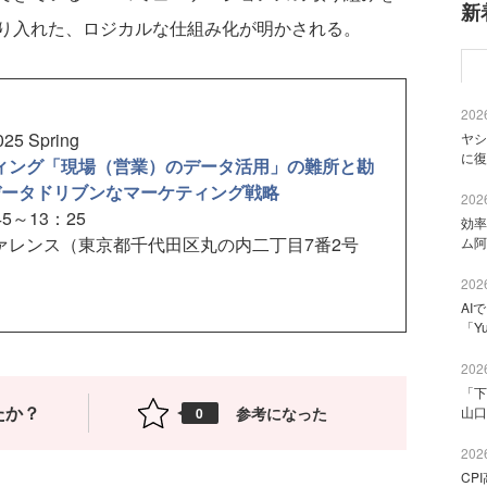
新
り入れた、ロジカルな仕組み化が明かされる。
2026
5 Spring
ヤシ
に復
ティング「現場（営業）のデータ活用」の難所と勘
データドリブンなマーケティング戦略
2026
5～13：25
効率
ァレンス（東京都千代田区丸の内二丁目7番2号
ム阿
2026
AI
「Y
2026
「下
たか？
参考になった
山口
0
2026
CP