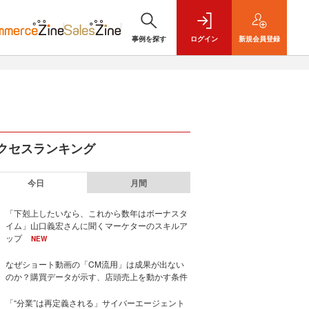
事例を探す
ログイン
新規
会員登録
クセスランキング
今日
月間
「下剋上したいなら、これから数年はボーナスタ
イム」山口義宏さんに聞くマーケターのスキルア
ップ
NEW
なぜショート動画の「CM流用」は成果が出ない
のか？購買データが示す、店頭売上を動かす条件
「“分業”は再定義される」サイバーエージェント