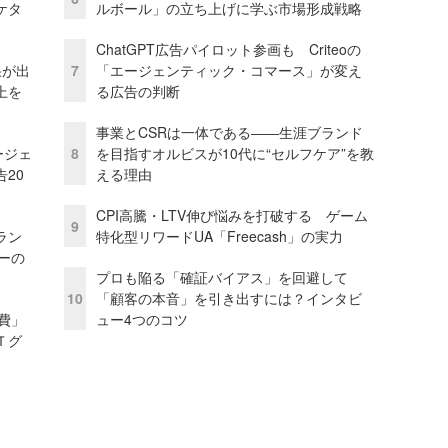
ケタ
ルボール」の立ち上げに学ぶ市場形成戦略
ChatGPT広告パイロット参画も Criteoの
果が出
7
「エージェンティック・コマース」が変え
上を
る広告の判断
事業とCSRは一体である――生涯ブランド
ージェ
8
を目指すオルビスが10代に“セルフケア”を教
20
える理由
CPI高騰・LTV伸び悩みを打破する ゲーム
9
ラン
特化型リワードUA「Freecash」の実力
リーの
プロも陥る「確証バイアス」を回避して
10
「顧客の本音」を引き出すには？インタビ
費」
ュー4つのコツ
Ｔグ