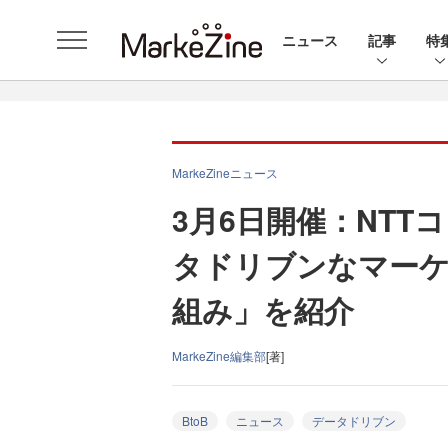
ニュース
記事
特
MarkeZineニュース
3月6日開催：NT
タドリブンなマーケ
組み」を紹介
MarkeZine編集部
[著]
BtoB
ニュース
データドリブン