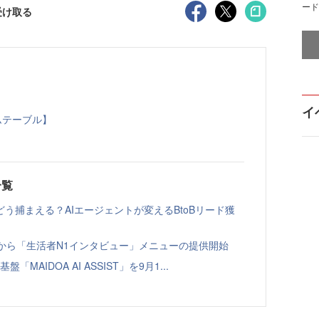
ード
受け取る
イ
【タイムテーブル】
一覧
う捕まえる？AIエージェントが変えるBtoBリード獲
ト」から「生活者N1インタビュー」メニューの提供開始
「MAIDOA AI ASSIST」を9月1...