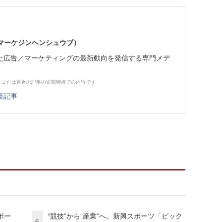
部（マーケジンヘンシュウブ）
た広告／マーケティングの最新動向を発信する専門メデ
、または直近の記事の寄稿時点での内容です
筆記事
ボー
“競技”から“産業”へ。新興スポーツ「ピック
6