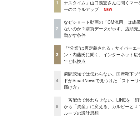
1
ナスタイム」山口義宏さんに聞くマー
ーのスキルアップ
NEW
なぜショート動画の「CM流用」は成
2
ないのか？購買データが示す、店頭売
動かす条件
「“分業”は再定義される」サイバーエ
3
ント内藤氏に聞く、インターネット広告
年と転換点
瞬間認知では伝わらない。国産靴下ブ
4
ドがSmartNewsで見つけた「ストー
届け方」
一斉配信で終わらせない。LINEを「消
5
から「資産」に変える、カルビーとＵ
ループの設計思想