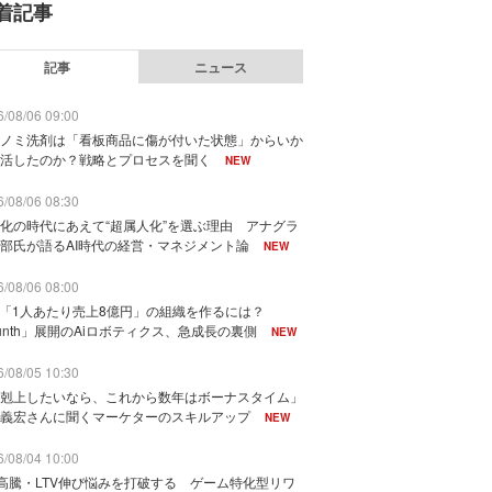
着記事
記事
ニュース
/08/06 09:00
ノミ洗剤は「看板商品に傷が付いた状態」からいか
活したのか？戦略とプロセスを聞く
NEW
/08/06 08:30
化の時代にあえて“超属人化”を選ぶ理由 アナグラ
部氏が語るAI時代の経営・マネジメント論
NEW
/08/06 08:00
で「1人あたり売上8億円」の組織を作るには？
unth」展開のAiロボティクス、急成長の裏側
NEW
/08/05 10:30
剋上したいなら、これから数年はボーナスタイム」
義宏さんに聞くマーケターのスキルアップ
NEW
/08/04 10:00
I高騰・LTV伸び悩みを打破する ゲーム特化型リワ