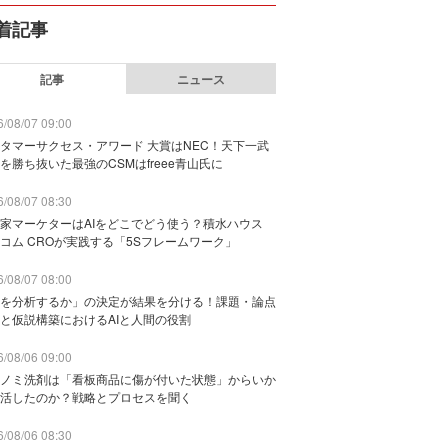
着記事
記事
ニュース
/08/07 09:00
タマーサクセス・アワード 大賞はNEC！天下一武
を勝ち抜いた最強のCSMはfreee青山氏に
/08/07 08:30
家マーケターはAIをどこでどう使う？積水ハウス
コム CROが実践する「5Sフレームワーク」
/08/07 08:00
を分析するか」の決定が結果を分ける！課題・論点
と仮説構築におけるAIと人間の役割
/08/06 09:00
ノミ洗剤は「看板商品に傷が付いた状態」からいか
活したのか？戦略とプロセスを聞く
/08/06 08:30