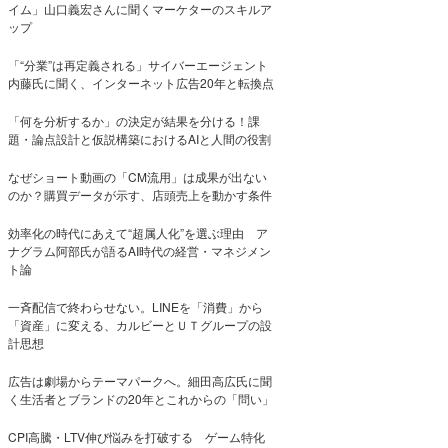
イム」山口義宏さんに聞くマーケターのスキルア
ップ
「“分業”は再定義される」サイバーエージェント
内藤氏に聞く、インターネット広告20年と転換点
「何を分析するか」の決定が結果を分ける！課
題・論点設計と仮説構築におけるAIと人間の役割
なぜショート動画の「CM流用」は成果が出ない
のか？購買データが示す、店頭売上を動かす条件
効率化の時代にあえて“超属人化”を選ぶ理由 ア
ナグラム阿部氏が語るAI時代の経営・マネジメン
ト論
一斉配信で終わらせない。LINEを「消費」から
「資産」に変える、カルビーとＵＴグループの設
計思想
広告は劇場からテーマパークへ。細田高広氏に聞
く生活者とブランドの20年とこれからの「問い」
CPI高騰・LTV伸び悩みを打破する ゲーム特化