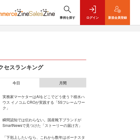
事例を探す
ログイン
新規
会員登録
クセスランキング
今日
月間
実務家マーケターはAIをどこでどう使う？積水ハ
ウス イノコム CROが実践する「5Sフレームワー
ク」
瞬間認知では伝わらない。国産靴下ブランドが
SmartNewsで見つけた「ストーリーの届け方」
「下剋上したいなら、これから数年はボーナスタ