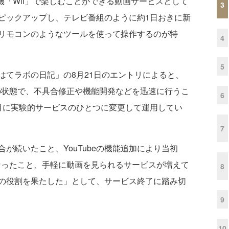
機「Wii」で楽しむことができる動画サービスとして
3
画をピックアップし、テレビ番組のように約1日おきに新
リモコンのようなツールを使って操作するのが特
4
5
てラボの日記」の8月21日のエントリによると、
在の状態で、不具合修正や機能開発などを迅速に行うこ
6
月に実験的サービスのひとつに変更して運用してい
7
続いたこと、YouTubeの機能追加により当初
となったこと、手軽に動画を見られるサービスが増えて
8
の役割を果たした」として、サービス終了に踏み切
9
10