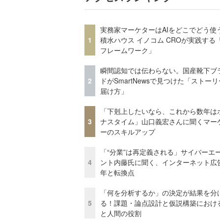
実務家マーケターはAIをどこでどう使
1
積水ハウス イノコム CROが実践する「
フレームワーク」
瞬間認知では伝わらない。国産靴下ブ
2
ドがSmartNewsで見つけた「ストー
届け方」
「下剋上したいなら、これから数年は
3
ナスタイム」山口義宏さんに聞くマー
ーのスキルアップ
「“分業”は再定義される」サイバーエ
4
ント内藤氏に聞く、インターネット広告
年と転換点
「何を分析するか」の決定が結果を分
5
る！課題・論点設計と仮説構築における
と人間の役割