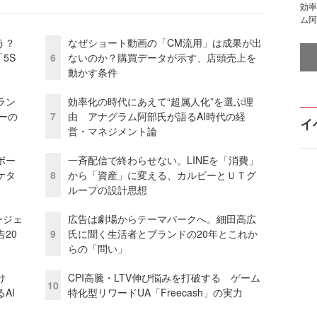
効率
ム阿
う？
なぜショート動画の「CM流用」は成果が出
5S
6
ないのか？購買データが示す、店頭売上を
動かす条件
ラン
効率化の時代にあえて“超属人化”を選ぶ理
リーの
7
由 アナグラム阿部氏が語るAI時代の経
イ
営・マネジメント論
ボー
一斉配信で終わらせない。LINEを「消費」
ケタ
8
から「資産」に変える、カルビーとＵＴグ
ループの設計思想
ージェ
広告は劇場からテーマパークへ。細田高広
20
9
氏に聞く生活者とブランドの20年とこれか
らの「問い」
け
CPI高騰・LTV伸び悩みを打破する ゲーム
10
AI
特化型リワードUA「Freecash」の実力