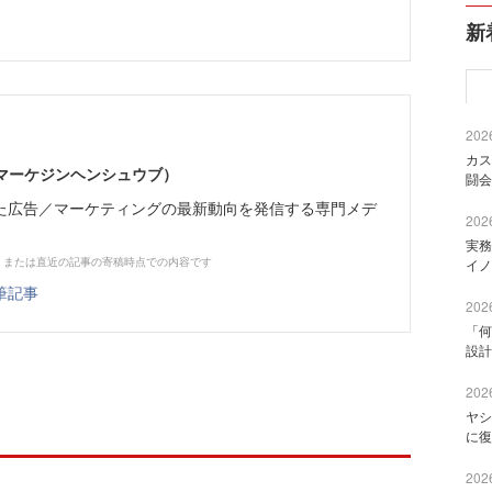
新
2026
カス
部（マーケジンヘンシュウブ）
闘会
た広告／マーケティングの最新動向を発信する専門メデ
2026
実務
、または直近の記事の寄稿時点での内容です
イノ
筆記事
2026
「何
設計
2026
ヤシ
に復
2026