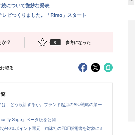
存続について微妙な発表
いテレビつくりました。「Rimo」スタート
たか？
参考になった
0
受け取る
一覧
ドは、どう設計するか。ブランド起点のAIO戦略の第一
nity Sage」ベータ版を公開
書が40％ポイント還元 翔泳社のPDF版電書を対象に8