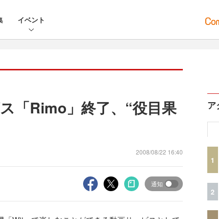
集
イベント
ス「Rimo」終了、“役目果
ア
2008/08/22 16:40
1
通知
2