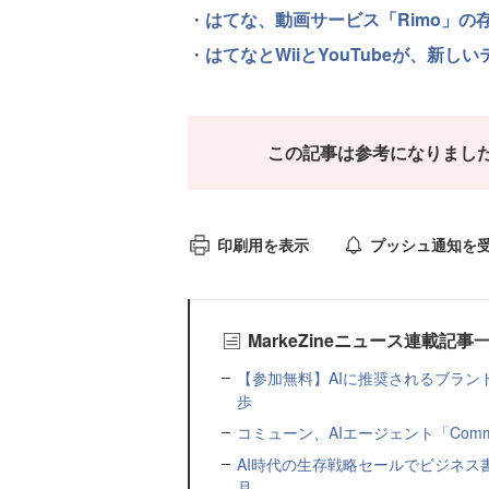
・
はてな、動画サービス「Rimo」の
・
はてなとWiiとYouTubeが、新し
この記事は参考になりまし
印刷用を表示
プッシュ通知を
MarkeZineニュース連載記事
【参加無料】AIに推奨されるブラン
歩
コミューン、AIエージェント「Commu
AI時代の生存戦略セールでビジネス
月...