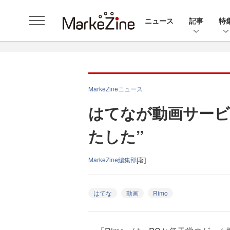
ニュース
記事
特
MarkeZineニュース
はてなが動画サービ
たした”
MarkeZine編集部
[著]
はてな
動画
Rimo