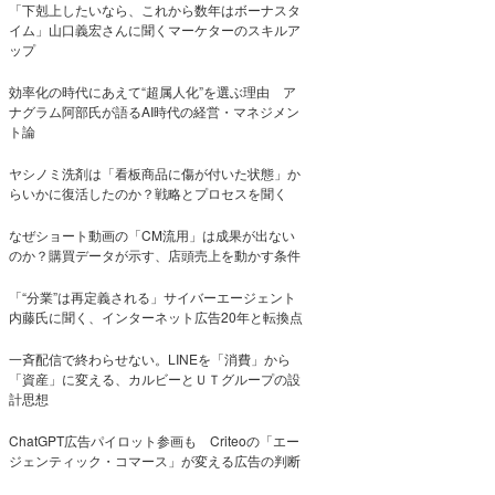
「下剋上したいなら、これから数年はボーナスタ
イム」山口義宏さんに聞くマーケターのスキルア
ップ
効率化の時代にあえて“超属人化”を選ぶ理由 ア
ナグラム阿部氏が語るAI時代の経営・マネジメン
ト論
ヤシノミ洗剤は「看板商品に傷が付いた状態」か
らいかに復活したのか？戦略とプロセスを聞く
なぜショート動画の「CM流用」は成果が出ない
のか？購買データが示す、店頭売上を動かす条件
「“分業”は再定義される」サイバーエージェント
内藤氏に聞く、インターネット広告20年と転換点
一斉配信で終わらせない。LINEを「消費」から
「資産」に変える、カルビーとＵＴグループの設
計思想
ChatGPT広告パイロット参画も Criteoの「エー
ジェンティック・コマース」が変える広告の判断