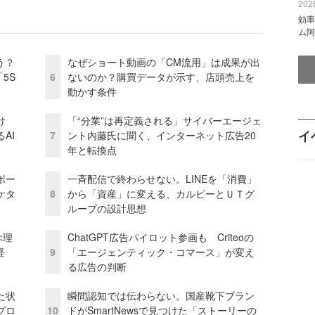
2026
効率
ム阿
う？
なぜショート動画の「CM流用」は成果が出
5S
6
ないのか？購買データが示す、店頭売上を
動かす条件
け
「“分業”は再定義される」サイバーエージェ
イ
AI
7
ント内藤氏に聞く、インターネット広告20
年と転換点
ボー
一斉配信で終わらせない。LINEを「消費」
ケタ
8
から「資産」に変える、カルビーとＵＴグ
ループの設計思想
ぶ理
ChatGPT広告パイロット参画も Criteoの
経
9
「エージェンティック・コマース」が変え
る広告の判断
た状
瞬間認知では伝わらない。国産靴下ブラン
プロ
10
ドがSmartNewsで見つけた「ストーリーの