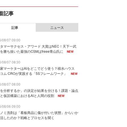
着記事
記事
ニュース
/08/07 09:00
タマーサクセス・アワード 大賞はNEC！天下一武
を勝ち抜いた最強のCSMはfreee青山氏に
NEW
/08/07 08:30
家マーケターはAIをどこでどう使う？積水ハウス
コム CROが実践する「5Sフレームワーク」
NEW
/08/07 08:00
を分析するか」の決定が結果を分ける！課題・論点
と仮説構築におけるAIと人間の役割
NEW
/08/06 09:00
ノミ洗剤は「看板商品に傷が付いた状態」からいか
活したのか？戦略とプロセスを聞く