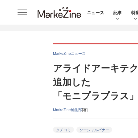
ニュース
記事
特
MarkeZineニュース
アライドアーキテ
追加した
「モニプラプラス
MarkeZine編集部
[著]
クチコミ
ソーシャルバナー