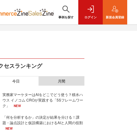
事例を探す
ログイン
新規
会員登録
クセスランキング
今日
月間
実務家マーケターはAIをどこでどう使う？積水ハ
ウス イノコム CROが実践する「5Sフレームワー
ク」
NEW
「何を分析するか」の決定が結果を分ける！課
題・論点設計と仮説構築におけるAIと人間の役割
NEW