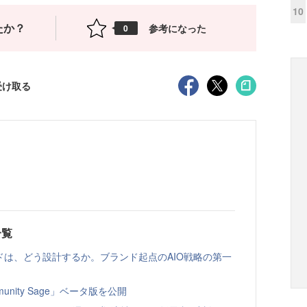
10
たか？
参考になった
0
受け取る
一覧
ドは、どう設計するか。ブランド起点のAIO戦略の第一
nity Sage」ベータ版を公開