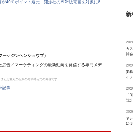
書が40％ポイント還元 翔泳社のPDF版電書を対象に8
新
2026
カス
闘会
部（マーケジンヘンシュウブ）
た広告／マーケティングの最新動向を発信する専門メデ
2026
実務
イノ
、または直近の記事の寄稿時点での内容です
筆記事
2026
「何
設計
2026
ヤシ
に復