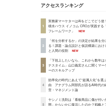
アクセスランキング
実務家マーケターはAIをどこでどう使
1
積水ハウス イノコム CROが実践する「
フレームワーク」
NEW
「何を分析するか」の決定が結果を分
2
る！課題・論点設計と仮説構築における
と人間の役割
NEW
「下剋上したいなら、これから数年は
3
ナスタイム」山口義宏さんに聞くマー
ーのスキルアップ
効率化の時代にあえて“超属人化”を選
4
由 アナグラム阿部氏が語るAI時代の
営・マネジメント論
ヤシノミ洗剤は「看板商品に傷が付い
5
態」からいかに復活したのか？戦略と