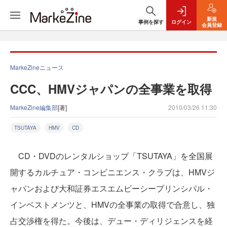
新規
事例を探す
ログイン
会員登録
MarkeZineニュース
CCC、HMVジャパンの全事業を取得
MarkeZine編集部
[著]
2010/03/26 11:30
TSUTAYA
HMV
CD
CD・DVDのレンタルショップ「TSUTAYA」を全国展
開するカルチュア・コンビニエンス・クラブは、HMVジ
ャパンおよび大和証券エスエムビーシープリンシパル・
インベストメンツと、HMVの全事業の取得で合意し、独
占交渉権を得た。今後は、デュー・ディリジェンスを経