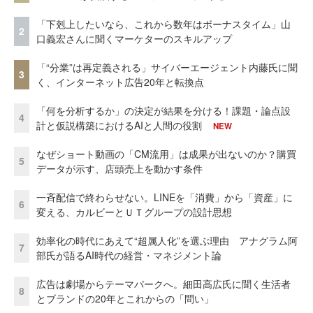
「下剋上したいなら、これから数年はボーナスタイム」山
2
口義宏さんに聞くマーケターのスキルアップ
「“分業”は再定義される」サイバーエージェント内藤氏に聞
3
く、インターネット広告20年と転換点
「何を分析するか」の決定が結果を分ける！課題・論点設
4
計と仮説構築におけるAIと人間の役割
NEW
なぜショート動画の「CM流用」は成果が出ないのか？購買
5
データが示す、店頭売上を動かす条件
一斉配信で終わらせない。LINEを「消費」から「資産」に
6
変える、カルビーとＵＴグループの設計思想
効率化の時代にあえて“超属人化”を選ぶ理由 アナグラム阿
7
部氏が語るAI時代の経営・マネジメント論
広告は劇場からテーマパークへ。細田高広氏に聞く生活者
8
とブランドの20年とこれからの「問い」