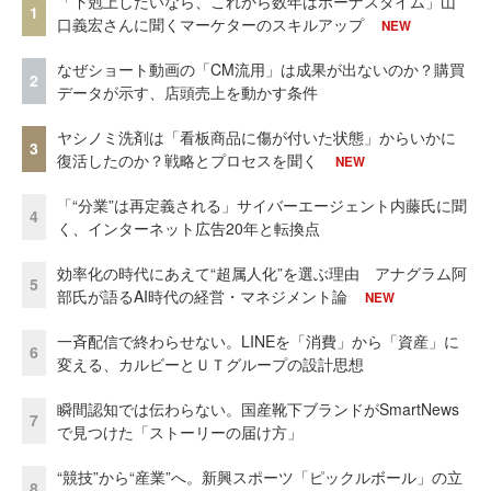
「下剋上したいなら、これから数年はボーナスタイム」山
1
口義宏さんに聞くマーケターのスキルアップ
NEW
なぜショート動画の「CM流用」は成果が出ないのか？購買
2
データが示す、店頭売上を動かす条件
ヤシノミ洗剤は「看板商品に傷が付いた状態」からいかに
3
復活したのか？戦略とプロセスを聞く
NEW
「“分業”は再定義される」サイバーエージェント内藤氏に聞
4
く、インターネット広告20年と転換点
効率化の時代にあえて“超属人化”を選ぶ理由 アナグラム阿
5
部氏が語るAI時代の経営・マネジメント論
NEW
一斉配信で終わらせない。LINEを「消費」から「資産」に
6
変える、カルビーとＵＴグループの設計思想
瞬間認知では伝わらない。国産靴下ブランドがSmartNews
7
で見つけた「ストーリーの届け方」
“競技”から“産業”へ。新興スポーツ「ピックルボール」の立
8