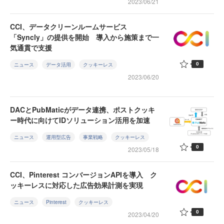
2023/06/21
CCI、データクリーンルームサービス
「Syncly」の提供を開始 導入から施策まで一
気通貫で支援
0
ニュース
データ活用
クッキーレス
2023/06/20
DACとPubMaticがデータ連携、ポストクッキ
ー時代に向けてIDソリューション活用を加速
ニュース
運用型広告
事業戦略
クッキーレス
0
2023/05/18
CCI、Pinterest コンバージョンAPIを導入 ク
ッキーレスに対応した広告効果計測を実現
ニュース
Pinterest
クッキーレス
0
2023/04/20