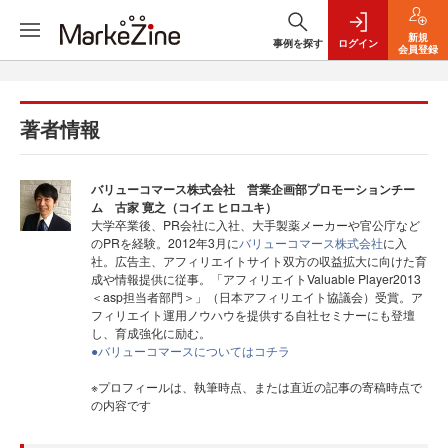
新規
事例を探す
ログイン
会員登録
著者情報
バリューコマース株式会社 営業企画部プロモーションチー
ム 古家 寛之（コイエ ヒロユキ）
大学卒業後、PR会社に入社、大手製薬メーカーや官公庁など
のPRを経験。2012年3月に
バリューコマース株式会社
に入
社。広告主、アフィリエイトサイト双方の収益拡大に向けた育
成や情報提供に従事。「アフィリエイトValuable Player2013
＜asp担当者部門＞」（日本アフィリエイト協議会）受賞。ア
フィリエイト運用ノウハウを提供する自社セミナーにも登壇
し、育成強化に励む。
●バリューコマースについてはコチラ
※プロフィールは、執筆時点、または直近の記事の寄稿時点で
の内容です