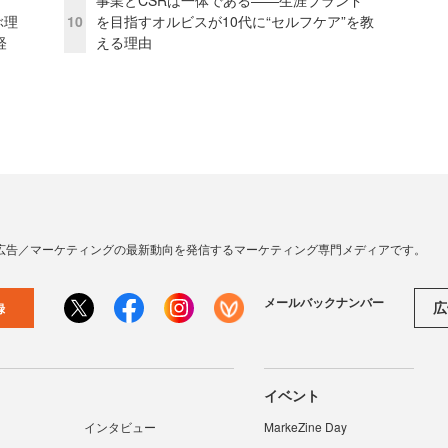
事業とCSRは一体である――生涯ブランド
ぶ理
10
を目指すオルビスが10代に“セルフケア”を教
経
える理由
広告／マーケティングの最新動向を発信するマーケティング専門メディアです。
メールバックナンバー
広
録
イベント
インタビュー
MarkeZine Day