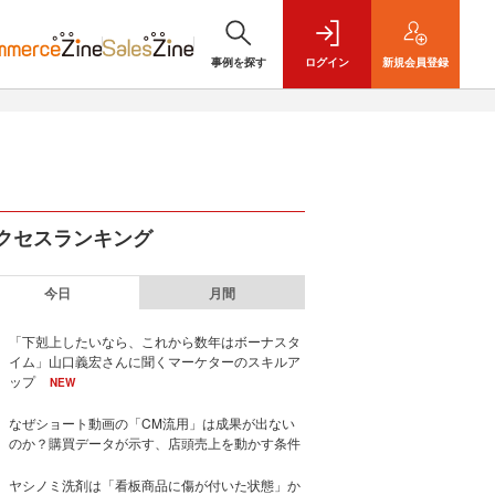
事例を探す
ログイン
新規
会員登録
クセスランキング
今日
月間
「下剋上したいなら、これから数年はボーナスタ
イム」山口義宏さんに聞くマーケターのスキルア
ップ
NEW
なぜショート動画の「CM流用」は成果が出ない
のか？購買データが示す、店頭売上を動かす条件
ヤシノミ洗剤は「看板商品に傷が付いた状態」か