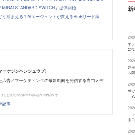
AI STANDARD SWITCH」提供開始
新
う捕まえる？AIエージェントが変えるBtoBリード獲
2026
ヤシ
に復
2026
効率
部（マーケジンヘンシュウブ）
ム阿
た広告／マーケティングの最新動向を発信する専門メデ
2026
AI
、または直近の記事の寄稿時点での内容です
「Y
筆記事
2026
「下
山口
2026