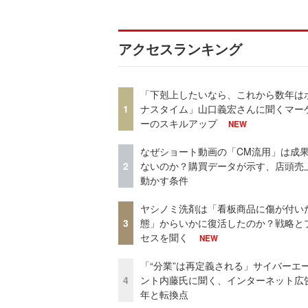
アクセスランキング
「下剋上したいなら、これから数年は
1
ナスタイム」山口義宏さんに聞くマー
ーのスキルアップ
NEW
なぜショート動画の「CM流用」は成
2
ないのか？購買データが示す、店頭売
動かす条件
ヤシノミ洗剤は「看板商品に傷が付い
3
態」からいかに復活したのか？戦略と
セスを聞く
NEW
「“分業”は再定義される」サイバーエ
4
ント内藤氏に聞く、インターネット広告
年と転換点