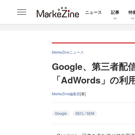
ニュース
記事
特
MarkeZineニュース
Google、第三者
「AdWords」の
MarkeZine編集部
[著]
Google
SEO／SEM