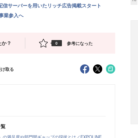
者配信サーバーを用いたリッチ広告掲載スタート
事業参入へ
たか？
参考になった
0
受け取る
一覧
の満足度や部門間ギャップの現状とは／EXPOLINE...