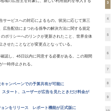
洋地域の広告主を対象に、新しい利用規約を導入する
3
4
告サービスへの対応によるもの。状況に応じて第三
、広告配信にまつわる係争の解決方法に関する規定
5
le のポリシーへのリンクが更新されたこと、世界全体
上させたことなどが変更点となっている。
6
約を確認し、45日以内に同意する必要がある。この期間
が一時停止される。
7
8
、複数キャンペーンでの予算共有が可能に
ds」スタート、ユーザーが広告を見たときだけ料金が
9
バージョンをリリース レポート機能が正式版に
10