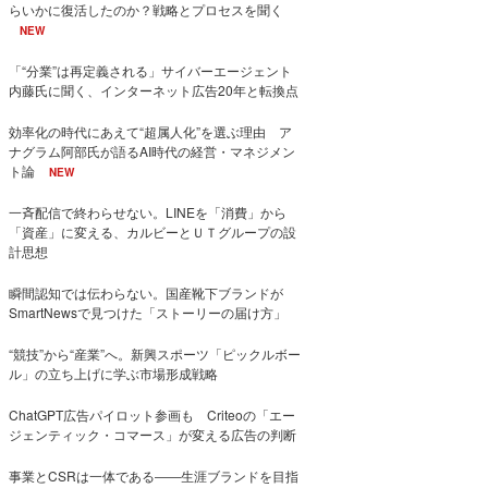
らいかに復活したのか？戦略とプロセスを聞く
NEW
「“分業”は再定義される」サイバーエージェント
内藤氏に聞く、インターネット広告20年と転換点
効率化の時代にあえて“超属人化”を選ぶ理由 ア
ナグラム阿部氏が語るAI時代の経営・マネジメン
ト論
NEW
一斉配信で終わらせない。LINEを「消費」から
「資産」に変える、カルビーとＵＴグループの設
計思想
瞬間認知では伝わらない。国産靴下ブランドが
SmartNewsで見つけた「ストーリーの届け方」
“競技”から“産業”へ。新興スポーツ「ピックルボー
ル」の立ち上げに学ぶ市場形成戦略
ChatGPT広告パイロット参画も Criteoの「エー
ジェンティック・コマース」が変える広告の判断
事業とCSRは一体である――生涯ブランドを目指