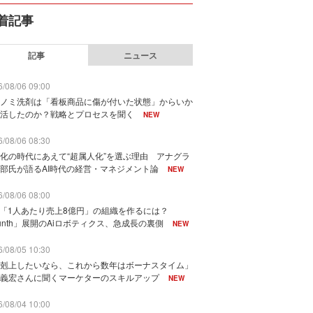
着記事
記事
ニュース
/08/06 09:00
ノミ洗剤は「看板商品に傷が付いた状態」からいか
活したのか？戦略とプロセスを聞く
NEW
/08/06 08:30
化の時代にあえて“超属人化”を選ぶ理由 アナグラ
部氏が語るAI時代の経営・マネジメント論
NEW
/08/06 08:00
で「1人あたり売上8億円」の組織を作るには？
unth」展開のAiロボティクス、急成長の裏側
NEW
/08/05 10:30
剋上したいなら、これから数年はボーナスタイム」
義宏さんに聞くマーケターのスキルアップ
NEW
/08/04 10:00