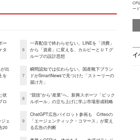
CP
ード
ボー
一斉配信で終わらせない。LINEを「消費」
ケタ
6
から「資産」に変える、カルビーとＵＴグ
イ
ループの設計思想
果が出
瞬間認知では伝わらない。国産靴下ブラン
上を
7
ドがSmartNewsで見つけた「ストーリーの
届け方」
た状
“競技”から“産業”へ。新興スポーツ「ピック
8
プロ
ルボール」の立ち上げに学ぶ市場形成戦略
ChatGPT広告パイロット参画も Criteoの
ージェ
9
「エージェンティック・コマース」が変え
20
る広告の判断