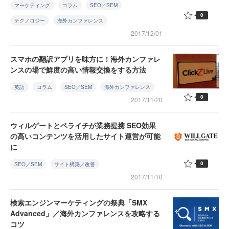
マーケティング
コラム
SEO／SEM
0
テクノロジー
海外カンファレンス
2017/12/01
スマホの翻訳アプリを味方に！海外カンファレ
ンスの場で鮮度の高い情報交換をする方法
英語
コラム
SEO／SEM
海外カンファレンス
0
2017/11/20
ウィルゲートとペライチが業務提携 SEO効果
の高いコンテンツを活用したサイト運営が可能
に
0
SEO／SEM
サイト構築／改善
2017/11/10
検索エンジンマーケティングの祭典「SMX
Advanced」／海外カンファレンスを攻略する
コツ