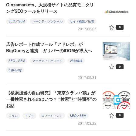
Ginzamarkets、大規模サイトの品質モニタリ
ングSEOツールをリリース
SEO／SEM
マーケティングツール
サイト構築／改善
0
2017/06/05
広告レポート作成ツール「アドレポ」が
BigQueryと連携 ガリバーのIDOMが導入へ
SEO／SEM
マーケティングツール
Web解析
0
BigQuery
2017/05/31
【検索担当の自由研究】「東京タラレバ娘」が
一番検索されるのはいつ？ “検索”と“時間帯”の
お話
0
コラム
アプリ
スマートフォン
SEO／SEM
2017/03/22