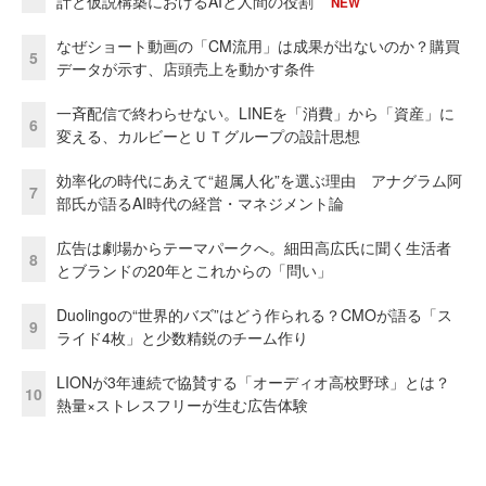
計と仮説構築におけるAIと人間の役割
NEW
なぜショート動画の「CM流用」は成果が出ないのか？購買
5
データが示す、店頭売上を動かす条件
一斉配信で終わらせない。LINEを「消費」から「資産」に
6
変える、カルビーとＵＴグループの設計思想
効率化の時代にあえて“超属人化”を選ぶ理由 アナグラム阿
7
部氏が語るAI時代の経営・マネジメント論
広告は劇場からテーマパークへ。細田高広氏に聞く生活者
8
とブランドの20年とこれからの「問い」
Duolingoの“世界的バズ”はどう作られる？CMOが語る「ス
9
ライド4枚」と少数精鋭のチーム作り
LIONが3年連続で協賛する「オーディオ高校野球」とは？
10
熱量×ストレスフリーが生む広告体験