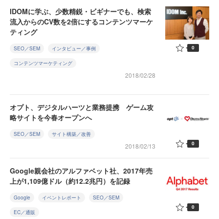
IDOMに学ぶ、少数精鋭・ビギナーでも、検索
流入からのCV数を2倍にするコンテンツマーケ
ティング
0
SEO／SEM
インタビュー／事例
コンテンツマーケティング
2018/02/28
オプト、デジタルハーツと業務提携 ゲーム攻
略サイトを今春オープンへ
SEO／SEM
サイト構築／改善
0
2018/02/13
Google親会社のアルファベット社、2017年売
上が1,109億ドル（約12.2兆円）を記録
Google
イベントレポート
SEO／SEM
0
EC／通販