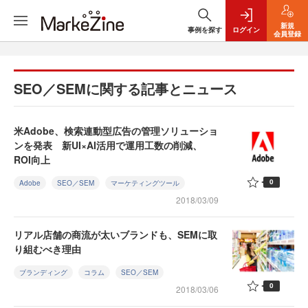
新規
事例を探す
ログイン
会員登録
SEO／SEMに関する記事とニュース
米Adobe、検索連動型広告の管理ソリューショ
ンを発表 新UI×AI活用で運用工数の削減、
ROI向上
0
Adobe
SEO／SEM
マーケティングツール
2018/03/09
リアル店舗の商流が太いブランドも、SEMに取
り組むべき理由
ブランディング
コラム
SEO／SEM
0
2018/03/06