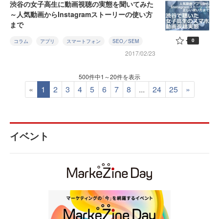
渋谷の女子高生に動画視聴の実態を聞いてみた
～人気動画からInstagramストーリーの使い方
まで
0
コラム
アプリ
スマートフォン
SEO／SEM
2017/02/23
500件中1～20件を表示
«
1
2
3
4
5
6
7
8
...
24
25
»
イベント