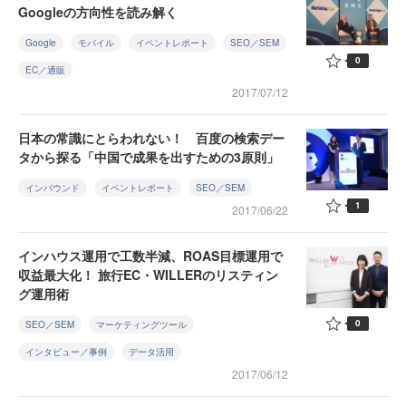
Googleの方向性を読み解く
Google
モバイル
イベントレポート
SEO／SEM
0
EC／通販
2017/07/12
日本の常識にとらわれない！ 百度の検索デー
タから探る「中国で成果を出すための3原則」
インバウンド
イベントレポート
SEO／SEM
1
2017/06/22
インハウス運用で工数半減、ROAS目標運用で
収益最大化！ 旅行EC・WILLERのリスティン
グ運用術
0
SEO／SEM
マーケティングツール
インタビュー／事例
データ活用
2017/06/12