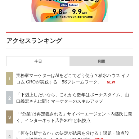
アクセスランキング
今日
月間
実務家マーケターはAIをどこでどう使う？積水ハウス イノ
1
コム CROが実践する「5Sフレームワーク」
NEW
「下剋上したいなら、これから数年はボーナスタイム」山
2
口義宏さんに聞くマーケターのスキルアップ
「“分業”は再定義される」サイバーエージェント内藤氏に聞
3
く、インターネット広告20年と転換点
「何を分析するか」の決定が結果を分ける！課題・論点設
4