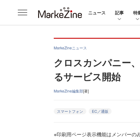
ニュース
記事
特
MarkeZineニュース
クロスカンパニー、ea
るサービス開始
MarkeZine編集部
[著]
スマートフォン
EC／通販
※印刷用ページ表示機能はメンバーの