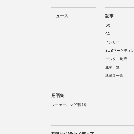
ニュース
記事
DX
CX
インサイト
BtoBマーケティ
デジタル施策
連載一覧
執筆者一覧
用語集
マーケティング用語集
翔泳社のWebメディア