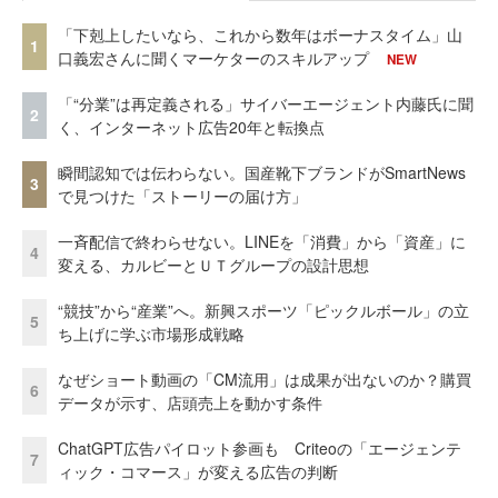
「下剋上したいなら、これから数年はボーナスタイム」山
1
口義宏さんに聞くマーケターのスキルアップ
NEW
「“分業”は再定義される」サイバーエージェント内藤氏に聞
2
く、インターネット広告20年と転換点
瞬間認知では伝わらない。国産靴下ブランドがSmartNews
3
で見つけた「ストーリーの届け方」
一斉配信で終わらせない。LINEを「消費」から「資産」に
4
変える、カルビーとＵＴグループの設計思想
“競技”から“産業”へ。新興スポーツ「ピックルボール」の立
5
ち上げに学ぶ市場形成戦略
なぜショート動画の「CM流用」は成果が出ないのか？購買
6
データが示す、店頭売上を動かす条件
ChatGPT広告パイロット参画も Criteoの「エージェンテ
7
ィック・コマース」が変える広告の判断