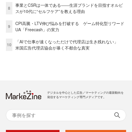
事業とCSRは一体である――生涯ブランドを目指すオルビ
8
スが10代に“セルフケア”を教える理由
CPI高騰・LTV伸び悩みを打破する ゲーム特化型リワード
9
UA「Freecash」の実力
「AIで仕事が速くなっただけで代理店は生き残れない」
10
米国広告代理店協会が暴く不都合な真実
デジタルを中心とした広告／マーケティングの最新動向を
発信するマーケティング専門メディアです。