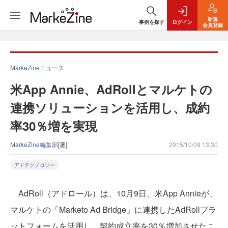
新規
事例を探す
ログイン
会員登録
MarkeZineニュース
米App Annie、AdRollとマルケトの
連携ソリューションを活用し、成約
率30％増を実現
MarkeZine編集部
[著]
2015/10/09 13:30
アドテクノロジー
AdRoll（アドロール）は、10月9日、米App Annieが、
マルケトの「Marketo Ad Bridge」に連携したAdRollプラ
ットフォームを活用し、契約成立率を30％増加させたこ