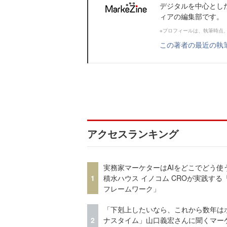
デジタルを中心とし
ィアの編集部です。
※プロフィールは、執筆時点
この著者の最近の執
アクセスランキング
実務家マーケターはAIをどこでどう使
1
積水ハウス イノコム CROが実践する「
フレームワーク」
「下剋上したいなら、これから数年は
2
ナスタイム」山口義宏さんに聞くマー