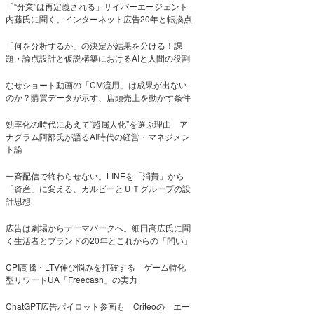
「“分業”は再定義される」サイバーエージェント
内藤氏に聞く、インターネット広告20年と転換点
「何を分析するか」の決定が結果を分ける！課
題・論点設計と仮説構築におけるAIと人間の役割
なぜショート動画の「CM流用」は成果が出ない
のか？購買データが示す、店頭売上を動かす条件
効率化の時代にあえて“超属人化”を選ぶ理由 ア
ナグラム阿部氏が語るAI時代の経営・マネジメン
ト論
一斉配信で終わらせない。LINEを「消費」から
「資産」に変える、カルビーとＵＴグループの設
計思想
広告は劇場からテーマパークへ。細田高広氏に聞
く生活者とブランドの20年とこれからの「問い」
CPI高騰・LTV伸び悩みを打破する ゲーム特化
型リワードUA「Freecash」の実力
ChatGPT広告パイロット参画も Criteoの「エー