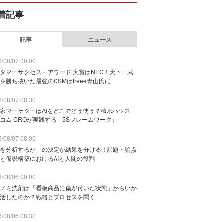
着記事
記事
ニュース
/08/07 09:00
タマーサクセス・アワード 大賞はNEC！天下一武
を勝ち抜いた最強のCSMはfreee青山氏に
/08/07 08:30
家マーケターはAIをどこでどう使う？積水ハウス
コム CROが実践する「5Sフレームワーク」
/08/07 08:00
を分析するか」の決定が結果を分ける！課題・論点
と仮説構築におけるAIと人間の役割
/08/06 09:00
ノミ洗剤は「看板商品に傷が付いた状態」からいか
活したのか？戦略とプロセスを聞く
/08/06 08:30