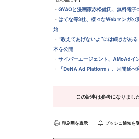
・
GYAOと漫画家赤松健氏、無料電
・
はてな等3社、様々なWebマンガの
始
・
“教えてあげないよ”には続きがある
本を公開
・
サイバーエージェント、AMoAdイ
・
「DeNA Ad Platform」、月
この記事は参考になりまし
印刷用を表示
プッシュ通知を