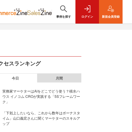
事例を探す
ログイン
新規
会員登録
クセスランキング
今日
月間
実務家マーケターはAIをどこでどう使う？積水ハ
ウス イノコム CROが実践する「5Sフレームワー
ク」
「下剋上したいなら、これから数年はボーナスタ
イム」山口義宏さんに聞くマーケターのスキルア
ップ