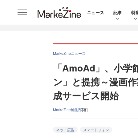
ニュース
記事
特
MarkeZineニュース
「AmoAd」、小
ン」と提携～漫画作
成サービス開始
MarkeZine編集部
[著]
ネット広告
スマートフォン