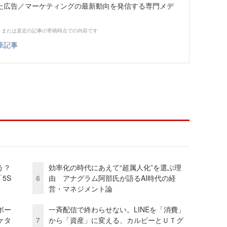
た広告／マーケティングの最新動向を発信する専門メデ
、または直近の記事の寄稿時点での内容です
筆記事
う？
効率化の時代にあえて“超属人化”を選ぶ理
5S
6
由 アナグラム阿部氏が語るAI時代の経
営・マネジメント論
ボー
一斉配信で終わらせない。LINEを「消費」
ケタ
7
から「資産」に変える、カルビーとＵＴグ