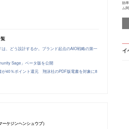
効率
ム阿
一覧
ドは、どう設計するか。ブランド起点のAIO戦略の第一
イ
nity Sage」ベータ版を公開
書が40％ポイント還元 翔泳社のPDF版電書を対象に8
部（マーケジンヘンシュウブ）