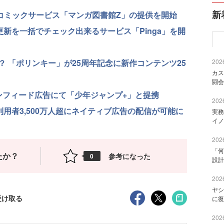
新
子コミックサービス「マンガ図書館Z」の提供を開始
更新を一括でチェック出来るサービス「Pinga」を開
？ 「ポリンキー」が25周年記念に新作コンテンツ25
2026
カス
闘会
ンフィード広告にて「少年ジャンプ+」と提携
2026
間延べ利用者3,500万人超にネイティブ広告の配信が可能に
実務
イノ
2026
「何
たか？
参考になった
0
設計
2026
ヤシ
受け取る
に復
2026