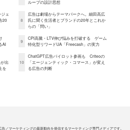
ループの設計思想
ージェ
広告は劇場からテーマパークへ。細田高広
20
8
氏に聞く生活者とブランドの20年とこれか
らの「問い」
け
CPI高騰・LTV伸び悩みを打破する ゲーム
9
AI
特化型リワードUA「Freecash」の実力
ChatGPT広告パイロット参画も Criteoの
果が出
10
「エージェンティック・コマース」が変え
上を
る広告の判断
広告／マーケティングの最新動向を発信するマーケティング専門メディアです。