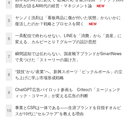
4
部氏が語るAI時代の経営・マネジメント論
NEW
ヤシノミ洗剤は「看板商品に傷が付いた状態」からいかに
5
復活したのか？戦略とプロセスを聞く
NEW
一斉配信で終わらせない。LINEを「消費」から「資産」に
6
変える、カルビーとＵＴグループの設計思想
瞬間認知では伝わらない。国産靴下ブランドがSmartNews
7
で見つけた「ストーリーの届け方」
“競技”から“産業”へ。新興スポーツ「ピックルボール」の立
8
ち上げに学ぶ市場形成戦略
ChatGPT広告パイロット参画も Criteoの「エージェンテ
9
ィック・コマース」が変える広告の判断
事業とCSRは一体である――生涯ブランドを目指すオルビ
10
スが10代に“セルフケア”を教える理由