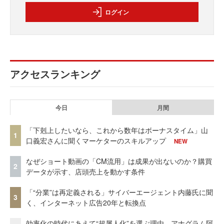
ログイン
アクセスランキング
今日
月間
「下剋上したいなら、これから数年はボーナスタイム」山
1
口義宏さんに聞くマーケターのスキルアップ
NEW
なぜショート動画の「CM流用」は成果が出ないのか？購買
2
データが示す、店頭売上を動かす条件
「“分業”は再定義される」サイバーエージェント内藤氏に聞
3
く、インターネット広告20年と転換点
効率化の時代にあえて“超属人化”を選ぶ理由 アナグラム阿