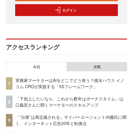
ログイン
アクセスランキング
今日
月間
実務家マーケターはAIをどこでどう使う？積水ハウス イノ
1
コム CROが実践する「5Sフレームワーク」
「下剋上したいなら、これから数年はボーナスタイム」山
2
口義宏さんに聞くマーケターのスキルアップ
「“分業”は再定義される」サイバーエージェント内藤氏に聞
3
く、インターネット広告20年と転換点