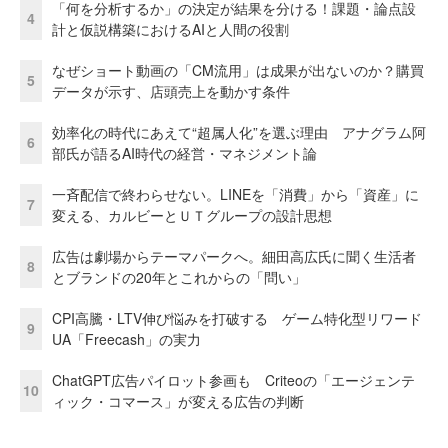
「何を分析するか」の決定が結果を分ける！課題・論点設
4
計と仮説構築におけるAIと人間の役割
なぜショート動画の「CM流用」は成果が出ないのか？購買
5
データが示す、店頭売上を動かす条件
効率化の時代にあえて“超属人化”を選ぶ理由 アナグラム阿
6
部氏が語るAI時代の経営・マネジメント論
一斉配信で終わらせない。LINEを「消費」から「資産」に
7
変える、カルビーとＵＴグループの設計思想
広告は劇場からテーマパークへ。細田高広氏に聞く生活者
8
とブランドの20年とこれからの「問い」
CPI高騰・LTV伸び悩みを打破する ゲーム特化型リワード
9
UA「Freecash」の実力
ChatGPT広告パイロット参画も Criteoの「エージェンテ
10
ィック・コマース」が変える広告の判断