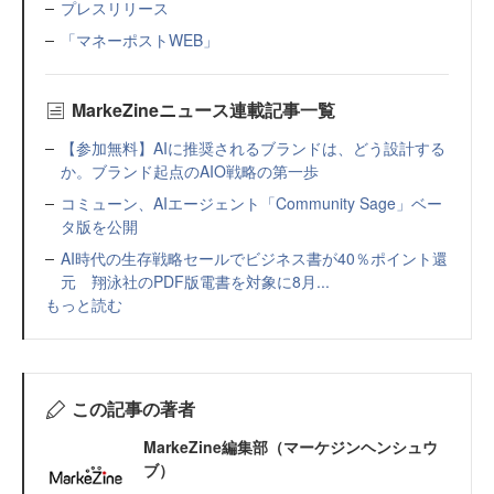
プレスリリース
「マネーポストWEB」
MarkeZineニュース連載記事一覧
【参加無料】AIに推奨されるブランドは、どう設計する
か。ブランド起点のAIO戦略の第一歩
コミューン、AIエージェント「Community Sage」ベー
タ版を公開
AI時代の生存戦略セールでビジネス書が40％ポイント還
元 翔泳社のPDF版電書を対象に8月...
もっと読む
この記事の著者
MarkeZine編集部（マーケジンヘンシュウ
ブ）