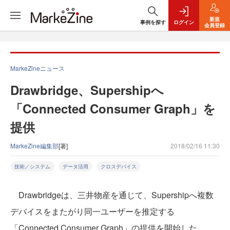
新規
事例を探す
ログイン
会員登録
MarkeZineニュース
Drawbridge、Supershipへ
「Connected Consumer Graph」を
提供
MarkeZine編集部
[著]
2018/02/16 11:30
技術／システム
データ活用
クロスデバイス
Drawbridgeは、三井物産を通じて、Supershipへ複数
デバイスをまたがり同一ユーザーを推定する
「Connected Consumer Graph」の提供を開始した。