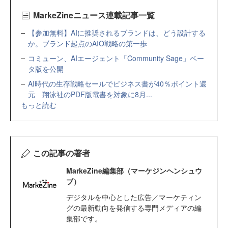
MarkeZineニュース連載記事一覧
【参加無料】AIに推奨されるブランドは、どう設計する
か。ブランド起点のAIO戦略の第一歩
コミューン、AIエージェント「Community Sage」ベー
タ版を公開
AI時代の生存戦略セールでビジネス書が40％ポイント還
元 翔泳社のPDF版電書を対象に8月...
もっと読む
この記事の著者
MarkeZine編集部（マーケジンヘンシュウ
ブ）
デジタルを中心とした広告／マーケティン
グの最新動向を発信する専門メディアの編
集部です。