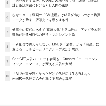
5
計と仮説構築におけるAIと人間の役割
なぜショート動画の「CM流用」は成果が出ないのか？購買
6
データが示す、店頭売上を動かす条件
効率化の時代にあえて“超属人化”を選ぶ理由 アナグラム阿
7
部氏が語るAI時代の経営・マネジメント論
一斉配信で終わらせない。LINEを「消費」から「資産」に
8
変える、カルビーとＵＴグループの設計思想
ChatGPT広告パイロット参画も Criteoの「エージェンテ
9
ィック・コマース」が変える広告の判断
「AIで仕事が速くなっただけで代理店は生き残れない」
10
米国広告代理店協会が暴く不都合な真実