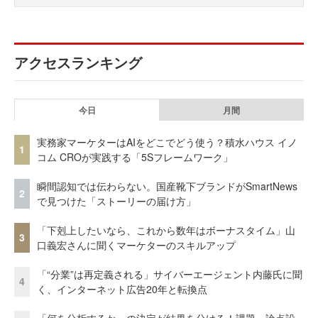
アクセスランキング
今日
月間
実務家マーケターはAIをどこでどう使う？積水ハウス イノ
1
コム CROが実践する「5Sフレームワーク」
瞬間認知では伝わらない。国産靴下ブランドがSmartNews
2
で見つけた「ストーリーの届け方」
「下剋上したいなら、これから数年はボーナスタイム」山
3
口義宏さんに聞くマーケターのスキルアップ
「“分業”は再定義される」サイバーエージェント内藤氏に聞
4
く、インターネット広告20年と転換点
「何を分析するか」の決定が結果を分ける！課題・論点設