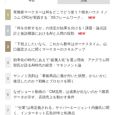
今日
月間
実務家マーケターはAIをどこでどう使う？積水ハウス イノ
1
コム CROが実践する「5Sフレームワーク」
NEW
「何を分析するか」の決定が結果を分ける！課題・論点設
2
計と仮説構築におけるAIと人間の役割
NEW
「下剋上したいなら、これから数年はボーナスタイム」山
3
口義宏さんに聞くマーケターのスキルアップ
効率化の時代にあえて“超属人化”を選ぶ理由 アナグラム阿
4
部氏が語るAI時代の経営・マネジメント論
ヤシノミ洗剤は「看板商品に傷が付いた状態」からいかに
5
復活したのか？戦略とプロセスを聞く
なぜショート動画の「CM流用」は成果が出ないのか？購買
6
データが示す、店頭売上を動かす条件
「“分業”は再定義される」サイバーエージェント内藤氏に聞
7
く、インターネット広告20年と転換点