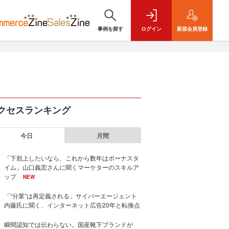
事例を探す
ログイン
新規
会員登録
クセスランキング
今日
月間
「下剋上したいなら、これから数年はボーナスタ
イム」山口義宏さんに聞くマーケターのスキルア
ップ
NEW
「“分業”は再定義される」サイバーエージェント
内藤氏に聞く、インターネット広告20年と転換点
瞬間認知では伝わらない。国産靴下ブランドが