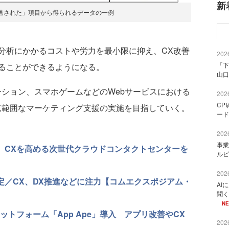
新
逃された」項目から得られるデータの一例
析にかかるコストや労力を最小限に抑え、CX改善
2026
「下
ることができるようになる。
山口
ション、スマホゲームなどのWebサービスにおける
2026
CP
広範囲なマーケティング支援の実施を目指していく。
ード
2026
事業
tと連携 CXを高める次世代クラウドコンタクトセンターを
ルビ
2026
予定／CX、DX推進などに注力【コムエクスポジアム・
AI
聞く
N
トフォーム「App Ape」導入 アプリ改善やCX
2026