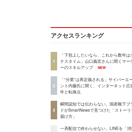
アクセスランキング
「下剋上したいなら、これから数年は
1
ナスタイム」山口義宏さんに聞くマー
ーのスキルアップ
NEW
「“分業”は再定義される」サイバーエ
2
ント内藤氏に聞く、インターネット広告
年と転換点
瞬間認知では伝わらない。国産靴下ブ
3
ドがSmartNewsで見つけた「ストー
届け方」
一斉配信で終わらせない。LINEを「消