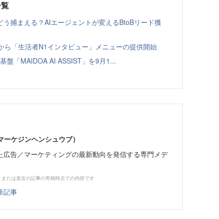
一覧
う捕まえる？AIエージェントが変えるBtoBリード獲
ト」から「生活者N1インタビュー」メニューの提供開始
「MAIDOA AI ASSIST」を9月1...
部（マーケジンヘンシュウブ）
た広告／マーケティングの最新動向を発信する専門メデ
、または直近の記事の寄稿時点での内容です
筆記事