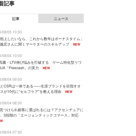
着記事
記事
ニュース
/08/05 10:30
剋上したいなら、これから数年はボーナスタイム」
義宏さんに聞くマーケターのスキルアップ
NEW
/08/04 10:00
I高騰・LTV伸び悩みを打破する ゲーム特化型リワ
UA「Freecash」の実力
NEW
/08/04 09:00
とCSRは一体である――生涯ブランドを目指すオ
スが10代に“セルフケア”を教える理由
NEW
/08/04 08:30
に見つけられ顧客に選ばれるには？アクセンチュアに
、3段階の「エージェンティックコマース」対応
EW
/08/04 07:30