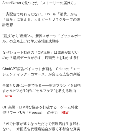
SmartNewsで見つけた「ストーリーの届け方」
一斉配信で終わらせない。LINEを「消費」から
「資産」に変える、カルビーとＵＴグループの設
計思想
“競技”から“産業”へ。新興スポーツ「ピックルボー
ル」の立ち上げに学ぶ市場形成戦略
なぜショート動画の「CM流用」は成果が出ない
のか？購買データが示す、店頭売上を動かす条件
ChatGPT広告パイロット参画も Criteoの「エー
ジェンティック・コマース」が変える広告の判断
事業とCSRは一体である――生涯ブランドを目指
すオルビスが10代に“セルフケア”を教える理由
NEW
CPI高騰・LTV伸び悩みを打破する ゲーム特化
型リワードUA「Freecash」の実力
NEW
「AIで仕事が速くなっただけで代理店は生き残れ
ない」 米国広告代理店協会が暴く不都合な真実