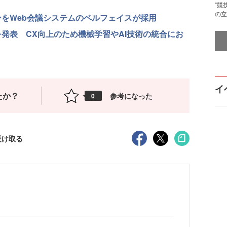
“競
の立
ンをWeb会議システムのベルフェイスが採用
達を発表 CX向上のため機械学習やAI技術の統合にお
イ
たか？
参考になった
0
受け取る