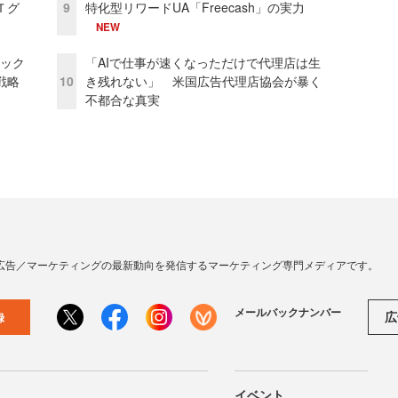
Ｔグ
9
特化型リワードUA「Freecash」の実力
NEW
ピック
「AIで仕事が速くなっただけで代理店は生
戦略
10
き残れない」 米国広告代理店協会が暴く
不都合な真実
広告／マーケティングの最新動向を発信するマーケティング専門メディアです。
メールバックナンバー
広
録
イベント