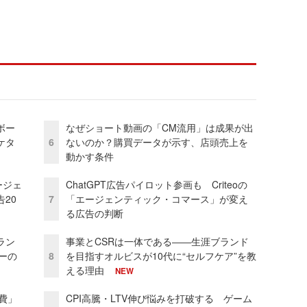
ボー
なぜショート動画の「CM流用」は成果が出
ケタ
6
ないのか？購買データが示す、店頭売上を
動かす条件
ージェ
ChatGPT広告パイロット参画も Criteoの
20
7
「エージェンティック・コマース」が変え
る広告の判断
ラン
事業とCSRは一体である――生涯ブランド
リーの
8
を目指すオルビスが10代に“セルフケア”を教
える理由
NEW
費」
CPI高騰・LTV伸び悩みを打破する ゲーム