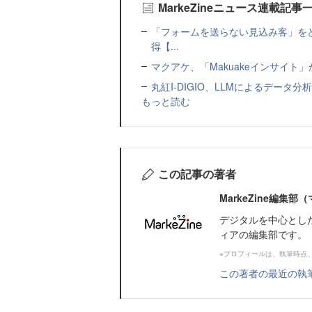
MarkeZineニュース連載記事
「フォームを送らない見込み客」をど
得【...
マクアケ、「Makuakeインサイ
丸紅I-DIGIO、LLMによるデータ分析基盤
もっと読む
この記事の著者
MarkeZine編集
デジタルを中心とし
ィアの編集部です。
※プロフィールは、執筆時点
この著者の最近の執