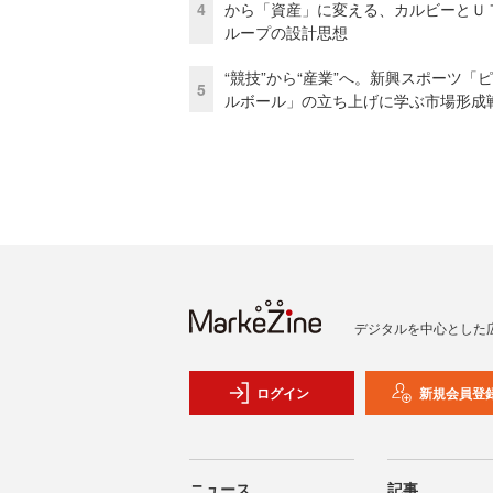
4
から「資産」に変える、カルビーとＵ
ループの設計思想
“競技”から“産業”へ。新興スポーツ「
5
ルボール」の立ち上げに学ぶ市場形成
デジタルを中心とした
ログイン
新規会員登
ニュース
記事