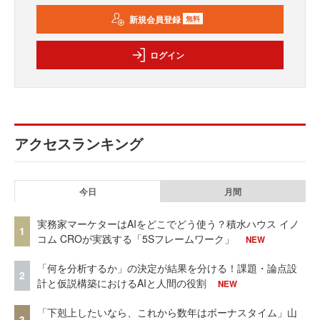
新規会員登録
無料
ログイン
アクセスランキング
今日
月間
実務家マーケターはAIをどこでどう使う？積水ハウス イノ
1
コム CROが実践する「5Sフレームワーク」
NEW
「何を分析するか」の決定が結果を分ける！課題・論点設
2
計と仮説構築におけるAIと人間の役割
NEW
「下剋上したいなら、これから数年はボーナスタイム」山
3