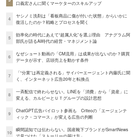
口義宏さんに聞くマーケターのスキルアップ
ヤシノミ洗剤は「看板商品に傷が付いた状態」からいかに
4
復活したのか？戦略とプロセスを聞く
効率化の時代にあえて“超属人化”を選ぶ理由 アナグラム阿
5
部氏が語るAI時代の経営・マネジメント論
なぜショート動画の「CM流用」は成果が出ないのか？購買
6
データが示す、店頭売上を動かす条件
「“分業”は再定義される」サイバーエージェント内藤氏に聞
7
く、インターネット広告20年と転換点
一斉配信で終わらせない。LINEを「消費」から「資産」に
8
変える、カルビーとＵＴグループの設計思想
ChatGPT広告パイロット参画も Criteoの「エージェンテ
9
ィック・コマース」が変える広告の判断
瞬間認知では伝わらない。国産靴下ブランドがSmartNews
10
で見つけた「ストーリーの届け方」