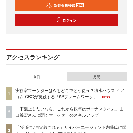
新規会員登録
無料
ログイン
アクセスランキング
今日
月間
実務家マーケターはAIをどこでどう使う？積水ハウス イノ
1
コム CROが実践する「5Sフレームワーク」
NEW
「下剋上したいなら、これから数年はボーナスタイム」山
2
口義宏さんに聞くマーケターのスキルアップ
「“分業”は再定義される」サイバーエージェント内藤氏に聞
3