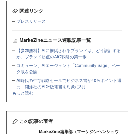
関連リンク
プレスリリース
MarkeZineニュース連載記事一覧
【参加無料】AIに推奨されるブランドは、どう設計する
か。ブランド起点のAIO戦略の第一歩
コミューン、AIエージェント「Community Sage」ベー
タ版を公開
AI時代の生存戦略セールでビジネス書が40％ポイント還
元 翔泳社のPDF版電書を対象に8月...
もっと読む
この記事の著者
MarkeZine編集部（マーケジンヘンシュウ