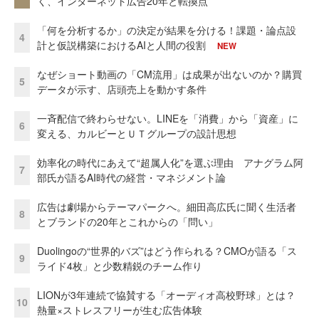
く、インターネット広告20年と転換点
「何を分析するか」の決定が結果を分ける！課題・論点設
4
計と仮説構築におけるAIと人間の役割
NEW
なぜショート動画の「CM流用」は成果が出ないのか？購買
5
データが示す、店頭売上を動かす条件
一斉配信で終わらせない。LINEを「消費」から「資産」に
6
変える、カルビーとＵＴグループの設計思想
効率化の時代にあえて“超属人化”を選ぶ理由 アナグラム阿
7
部氏が語るAI時代の経営・マネジメント論
広告は劇場からテーマパークへ。細田高広氏に聞く生活者
8
とブランドの20年とこれからの「問い」
Duolingoの“世界的バズ”はどう作られる？CMOが語る「ス
9
ライド4枚」と少数精鋭のチーム作り
LIONが3年連続で協賛する「オーディオ高校野球」とは？
10
熱量×ストレスフリーが生む広告体験