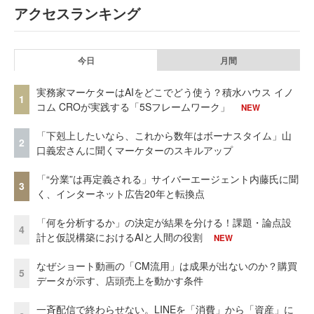
アクセスランキング
今日
月間
実務家マーケターはAIをどこでどう使う？積水ハウス イノ
1
コム CROが実践する「5Sフレームワーク」
NEW
「下剋上したいなら、これから数年はボーナスタイム」山
2
口義宏さんに聞くマーケターのスキルアップ
「“分業”は再定義される」サイバーエージェント内藤氏に聞
3
く、インターネット広告20年と転換点
「何を分析するか」の決定が結果を分ける！課題・論点設
4
計と仮説構築におけるAIと人間の役割
NEW
なぜショート動画の「CM流用」は成果が出ないのか？購買
5
データが示す、店頭売上を動かす条件
一斉配信で終わらせない。LINEを「消費」から「資産」に