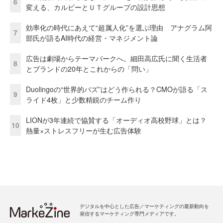
6
変える、カルビーとＵＴグループの設計思想
効率化の時代にあえて“超属人化”を選ぶ理由 アナグラム阿
7
部氏が語るAI時代の経営・マネジメント論
広告は劇場からテーマパークへ。細田高広氏に聞く生活者
8
とブランドの20年とこれからの「問い」
Duolingoの“世界的バズ”はどう作られる？CMOが語る「ス
9
ライド4枚」と少数精鋭のチーム作り
LIONが3年連続で協賛する「オーディオ高校野球」とは？
10
熱量×ストレスフリーが生む広告体験
デジタルを中心とした広告／マーケティングの最新動向を
発信するマーケティング専門メディアです。