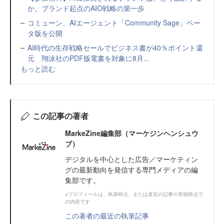
か。ブランド起点のAIO戦略の第一歩
コミューン、AIエージェント「Community Sage」ベー
タ版を公開
AI時代の生存戦略セールでビジネス書が40％ポイント還
元 翔泳社のPDF版電書を対象に8月...
もっと読む
この記事の著者
MarkeZine編集部（マーケジンヘンシュウ
ブ）
デジタルを中心とした広告／マーケティン
グの最新動向を発信する専門メディアの編
集部です。
※プロフィールは、執筆時点、または直近の記事の寄稿時点で
の内容です
この著者の最近の執筆記事