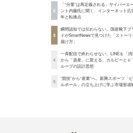
「“分業”は再定義される」サイバーエ
2
ント内藤氏に聞く、インターネット広告
年と転換点
瞬間認知では伝わらない。国産靴下ブ
3
ドがSmartNewsで見つけた「ストー
届け方」
一斉配信で終わらせない。LINEを「消
4
から「資産」に変える、カルビーとＵ
ループの設計思想
“競技”から“産業”へ。新興スポーツ「
5
ルボール」の立ち上げに学ぶ市場形成