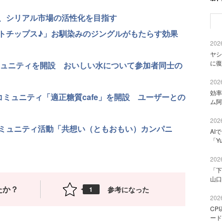
、シリアル市場の活性化を目指す
トチップス♪」お馴染みのジングルがもたらす効果
2026
ヤシ
に復
ンコミュニティを開設 おいしい水について参加者同士の
2026
効率
コミュニティ「適正糖質cafe」を開設 ユーザーとの
ム阿
2026
ミュニティ活動「共想い（ともおもい）カンパニ
AI
「Y
2026
「下
山口
たか？
参考になった
1
2026
CP
ード