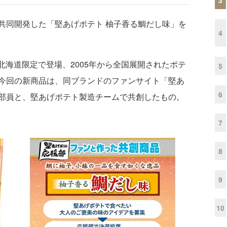
同開発した「堅あげポテト 柚子香る鯛だし味」を
4
に北海道限定で登場、2005年から全国展開されたポテ
5
今回の新商品は、同ブランドのファンサイト「堅あ
6
部員と、堅あげポテト製造チームで共創したもの。
7
8
9
10