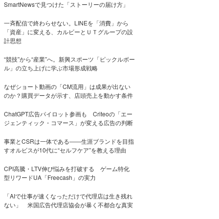
SmartNewsで見つけた「ストーリーの届け方」
一斉配信で終わらせない。LINEを「消費」から
「資産」に変える、カルビーとＵＴグループの設
計思想
“競技”から“産業”へ。新興スポーツ「ピックルボー
ル」の立ち上げに学ぶ市場形成戦略
なぜショート動画の「CM流用」は成果が出ない
のか？購買データが示す、店頭売上を動かす条件
ChatGPT広告パイロット参画も Criteoの「エー
ジェンティック・コマース」が変える広告の判断
事業とCSRは一体である――生涯ブランドを目指
すオルビスが10代に“セルフケア”を教える理由
CPI高騰・LTV伸び悩みを打破する ゲーム特化
型リワードUA「Freecash」の実力
「AIで仕事が速くなっただけで代理店は生き残れ
ない」 米国広告代理店協会が暴く不都合な真実