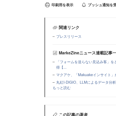
印刷用を表示
プッシュ通知を
関連リンク
プレスリリース
MarkeZineニュース連載記事
「フォームを送らない見込み客」をど
得【...
マクアケ、「Makuakeインサイ
丸紅I-DIGIO、LLMによるデータ分析基盤
もっと読む
この記事の著者