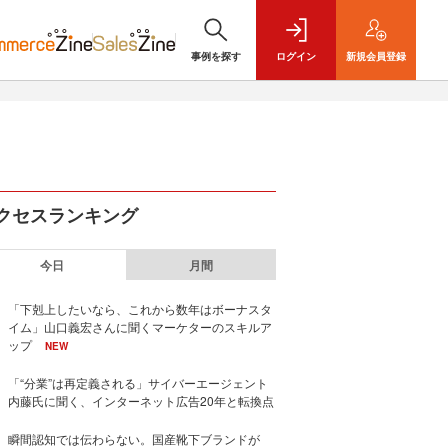
事例を探す
ログイン
新規
会員登録
クセスランキング
今日
月間
「下剋上したいなら、これから数年はボーナスタ
イム」山口義宏さんに聞くマーケターのスキルア
ップ
NEW
「“分業”は再定義される」サイバーエージェント
内藤氏に聞く、インターネット広告20年と転換点
瞬間認知では伝わらない。国産靴下ブランドが