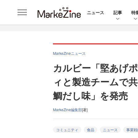
ニュース
記事
特
MarkeZineニュース
カルビー「堅あげ
ィと製造チームで共
鯛だし味」を発売
MarkeZine編集部
[著]
コミュニティ
食品
ニュース
事業戦