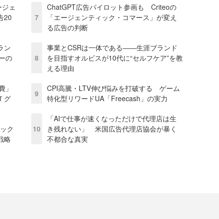
ージェ
ChatGPT広告パイロット参画も Criteoの
20
7
「エージェンティック・コマース」が変え
る広告の判断
ラン
事業とCSRは一体である――生涯ブランド
リーの
8
を目指すオルビスが10代に“セルフケア”を教
える理由
費」
CPI高騰・LTV伸び悩みを打破する ゲーム
9
Ｔグ
特化型リワードUA「Freecash」の実力
「AIで仕事が速くなっただけで代理店は生
ピック
10
き残れない」 米国広告代理店協会が暴く
戦略
不都合な真実