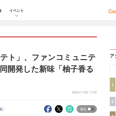
集
イベント
ポテト」、ファンコミュニテ
ア
同開発した新味「柚子香る
1
2024/11/25 17:00
2
略
通知
3