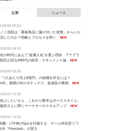
記事
ニュース
/08/06 09:00
ノミ洗剤は「看板商品に傷が付いた状態」からいか
活したのか？戦略とプロセスを聞く
NEW
/08/06 08:30
化の時代にあえて“超属人化”を選ぶ理由 アナグラ
部氏が語るAI時代の経営・マネジメント論
NEW
/08/06 08:00
で「1人あたり売上8億円」の組織を作るには？
unth」展開のAiロボティクス、急成長の裏側
NEW
/08/05 10:30
剋上したいなら、これから数年はボーナスタイム」
義宏さんに聞くマーケターのスキルアップ
NEW
/08/04 10:00
I高騰・LTV伸び悩みを打破する ゲーム特化型リワ
UA「Freecash」の実力