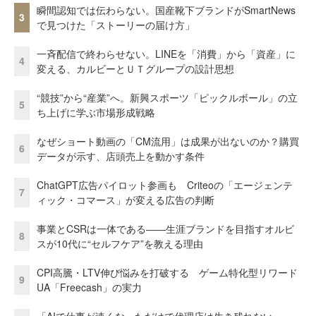
瞬間認知では伝わらない。国産靴下ブランドがSmartNews
3
で見つけた「ストーリーの届け方」
一斉配信で終わらせない。LINEを「消費」から「資産」に
4
変える、カルビーとＵＴグループの設計思想
“競技”から“産業”へ。新興スポーツ「ピックルボール」の立
5
ち上げに学ぶ市場形成戦略
なぜショート動画の「CM流用」は成果が出ないのか？購買
6
データが示す、店頭売上を動かす条件
ChatGPT広告パイロット参画も Criteoの「エージェンテ
7
ィック・コマース」が変える広告の判断
事業とCSRは一体である――生涯ブランドを目指すオルビ
8
スが10代に“セルフケア”を教える理由
CPI高騰・LTV伸び悩みを打破する ゲーム特化型リワード
9
UA「Freecash」の実力
「AIで仕事が速くなっただけで代理店は生き残れない」