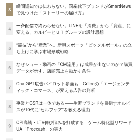
瞬間認知では伝わらない。国産靴下ブランドがSmartNews
3
で見つけた「ストーリーの届け方」
一斉配信で終わらせない。LINEを「消費」から「資産」に
4
変える、カルビーとＵＴグループの設計思想
“競技”から“産業”へ。新興スポーツ「ピックルボール」の立
5
ち上げに学ぶ市場形成戦略
なぜショート動画の「CM流用」は成果が出ないのか？購買
6
データが示す、店頭売上を動かす条件
ChatGPT広告パイロット参画も Criteoの「エージェンテ
7
ィック・コマース」が変える広告の判断
事業とCSRは一体である――生涯ブランドを目指すオルビ
8
スが10代に“セルフケア”を教える理由
CPI高騰・LTV伸び悩みを打破する ゲーム特化型リワード
9
UA「Freecash」の実力