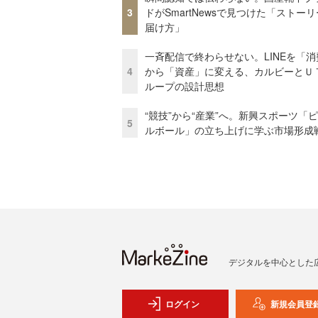
3
ドがSmartNewsで見つけた「ストー
届け方」
一斉配信で終わらせない。LINEを「消
4
から「資産」に変える、カルビーとＵ
ループの設計思想
“競技”から“産業”へ。新興スポーツ「
5
ルボール」の立ち上げに学ぶ市場形成
デジタルを中心とした
ログイン
新規会員登