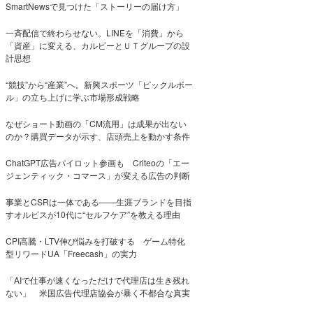
SmartNewsで見つけた「ストーリーの届け方」
一斉配信で終わらせない。LINEを「消費」から
「資産」に変える、カルビーとＵＴグループの設
計思想
“競技”から“産業”へ。新興スポーツ「ピックルボー
ル」の立ち上げに学ぶ市場形成戦略
なぜショート動画の「CM流用」は成果が出ない
のか？購買データが示す、店頭売上を動かす条件
ChatGPT広告パイロット参画も Criteoの「エー
ジェンティック・コマース」が変える広告の判断
事業とCSRは一体である――生涯ブランドを目指
すオルビスが10代に“セルフケア”を教える理由
CPI高騰・LTV伸び悩みを打破する ゲーム特化
型リワードUA「Freecash」の実力
「AIで仕事が速くなっただけで代理店は生き残れ
ない」 米国広告代理店協会が暴く不都合な真実