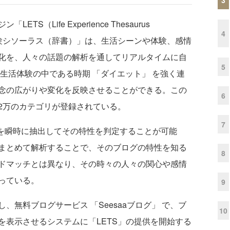
（Life Experience Thesaurus
4
活体験シソーラス（辞書）」は、生活シーンや体験、感情
化を、人々の話題の解析を通してリアルタイムに自
5
生活体験の中である時期 「ダイエット」 を強く連
念の広がりや変化を反映させることができる。この
6
2万のカテゴリが登録されている。
7
を瞬時に抽出してその特性を判定することが可能
まとめて解析することで、そのブログの特性を知る
8
ドマッチとは異なり、その時々の人々の関心や感情
っている。
9
無料ブログサービス 「Seesaaブログ」 で、ブ
10
を表示させるシステムに「LETS」の提供を開始する