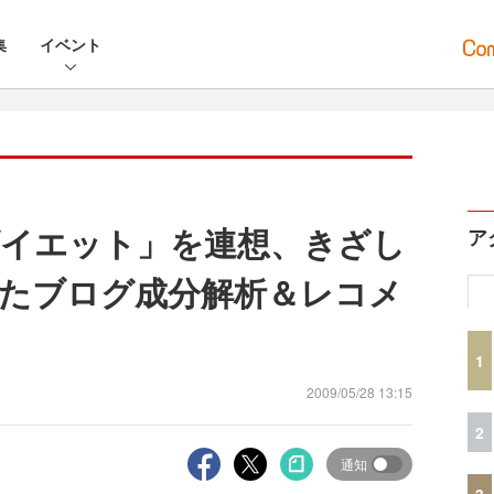
集
イベント
イエット」を連想、きざし
ア
たブログ成分解析＆レコメ
1
2009/05/28 13:15
2
通知
3