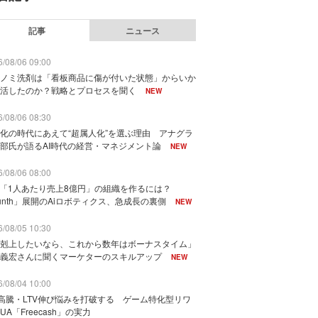
記事
ニュース
/08/06 09:00
ノミ洗剤は「看板商品に傷が付いた状態」からいか
活したのか？戦略とプロセスを聞く
NEW
/08/06 08:30
化の時代にあえて“超属人化”を選ぶ理由 アナグラ
部氏が語るAI時代の経営・マネジメント論
NEW
/08/06 08:00
で「1人あたり売上8億円」の組織を作るには？
unth」展開のAiロボティクス、急成長の裏側
NEW
/08/05 10:30
剋上したいなら、これから数年はボーナスタイム」
義宏さんに聞くマーケターのスキルアップ
NEW
/08/04 10:00
I高騰・LTV伸び悩みを打破する ゲーム特化型リワ
UA「Freecash」の実力