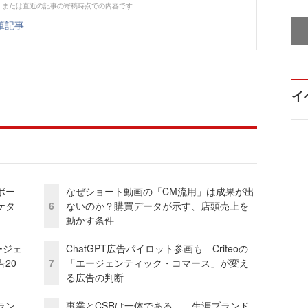
、または直近の記事の寄稿時点での内容です
筆記事
イ
ボー
なぜショート動画の「CM流用」は成果が出
ケタ
6
ないのか？購買データが示す、店頭売上を
動かす条件
ージェ
ChatGPT広告パイロット参画も Criteoの
20
7
「エージェンティック・コマース」が変え
る広告の判断
ラン
事業とCSRは一体である――生涯ブランド