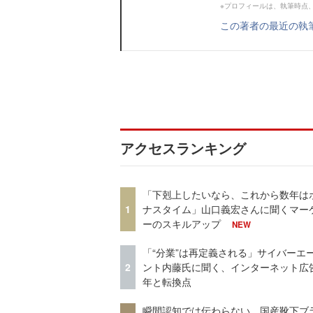
※プロフィールは、執筆時点
この著者の最近の執
アクセスランキング
「下剋上したいなら、これから数年は
1
ナスタイム」山口義宏さんに聞くマー
ーのスキルアップ
NEW
「“分業”は再定義される」サイバーエ
2
ント内藤氏に聞く、インターネット広告
年と転換点
瞬間認知では伝わらない。国産靴下ブ