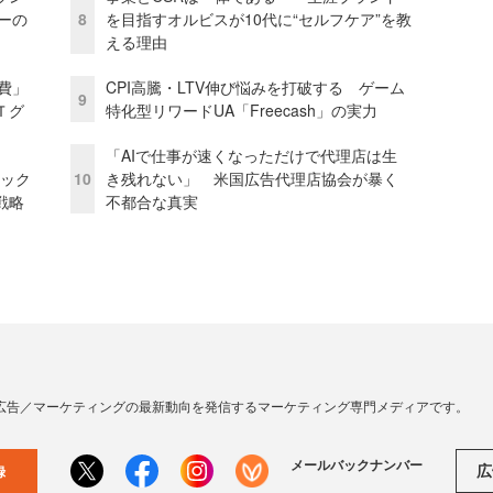
リーの
8
を目指すオルビスが10代に“セルフケア”を教
える理由
費」
CPI高騰・LTV伸び悩みを打破する ゲーム
9
Ｔグ
特化型リワードUA「Freecash」の実力
「AIで仕事が速くなっただけで代理店は生
ピック
10
き残れない」 米国広告代理店協会が暴く
戦略
不都合な真実
広告／マーケティングの最新動向を発信するマーケティング専門メディアです。
メールバックナンバー
広
録