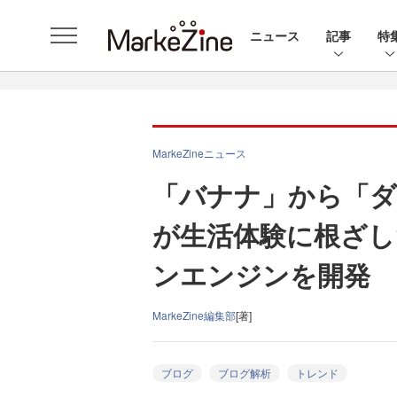
ニュース
記事
特
MarkeZineニュース
「バナナ」から「ダ
が生活体験に根ざし
ンエンジンを開発
MarkeZine編集部
[著]
ブログ
ブログ解析
トレンド