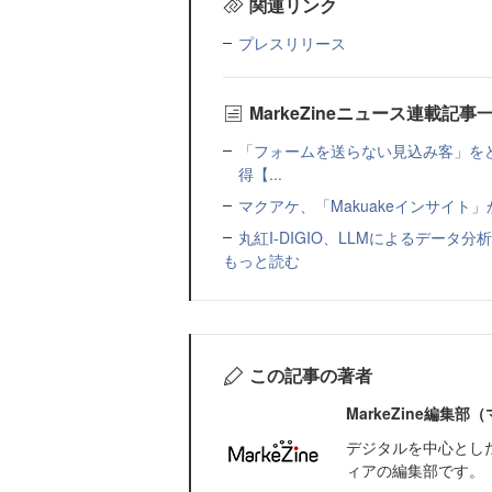
関連リンク
プレスリリース
MarkeZineニュース連載記事
「フォームを送らない見込み客」をど
得【...
マクアケ、「Makuakeインサイ
丸紅I-DIGIO、LLMによるデータ分析基盤
もっと読む
この記事の著者
MarkeZine編集
デジタルを中心とし
ィアの編集部です。