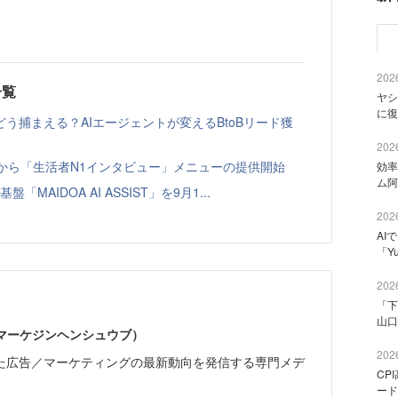
2026
一覧
ヤシ
に復
う捕まえる？AIエージェントが変えるBtoBリード獲
2026
ト」から「生活者N1インタビュー」メニューの提供開始
効率
ム阿
「MAIDOA AI ASSIST」を9月1...
2026
AI
「Y
2026
「下
山口
部（マーケジンヘンシュウブ）
2026
た広告／マーケティングの最新動向を発信する専門メデ
CP
ード