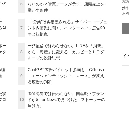
2026
5S
6
ないのか？購買データが示す、店頭売上を
効率
動かす条件
ム阿
け
「“分業”は再定義される」サイバーエージェ
AI
7
ント内藤氏に聞く、インターネット広告20
年と転換点
ボー
一斉配信で終わらせない。LINEを「消費」
ケタ
8
から「資産」に変える、カルビーとＵＴグ
イ
ループの設計思想
ぶ理
ChatGPT広告パイロット参画も Criteoの
経
9
「エージェンティック・コマース」が変え
る広告の判断
た状
瞬間認知では伝わらない。国産靴下ブラン
プロ
10
ドがSmartNewsで見つけた「ストーリーの
届け方」