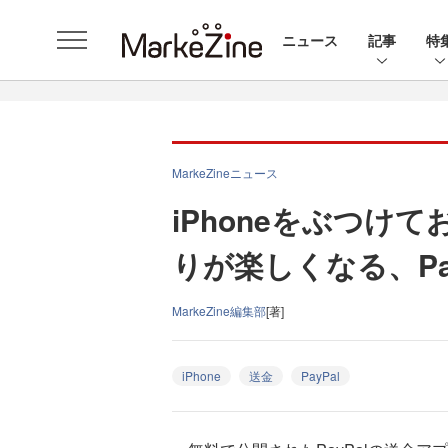
ニュース
記事
特
MarkeZineニュース
iPhoneをぶつけ
りが楽しくなる、Pa
MarkeZine編集部
[著]
iPhone
送金
PayPal