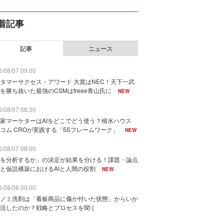
着記事
記事
ニュース
/08/07 09:00
タマーサクセス・アワード 大賞はNEC！天下一武
を勝ち抜いた最強のCSMはfreee青山氏に
NEW
/08/07 08:30
家マーケターはAIをどこでどう使う？積水ハウス
コム CROが実践する「5Sフレームワーク」
NEW
/08/07 08:00
を分析するか」の決定が結果を分ける！課題・論点
と仮説構築におけるAIと人間の役割
NEW
/08/06 09:00
ノミ洗剤は「看板商品に傷が付いた状態」からいか
活したのか？戦略とプロセスを聞く