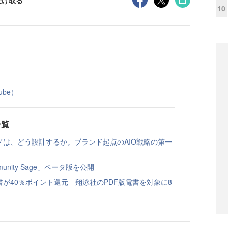
10
Tube）
一覧
ドは、どう設計するか。ブランド起点のAIO戦略の第一
nity Sage」ベータ版を公開
書が40％ポイント還元 翔泳社のPDF版電書を対象に8