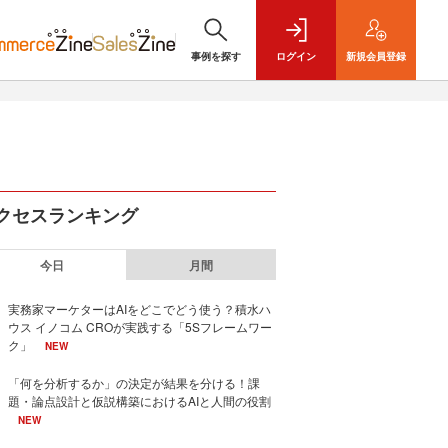
事例を探す
ログイン
新規
会員登録
クセスランキング
今日
月間
実務家マーケターはAIをどこでどう使う？積水ハ
ウス イノコム CROが実践する「5Sフレームワー
ク」
NEW
「何を分析するか」の決定が結果を分ける！課
題・論点設計と仮説構築におけるAIと人間の役割
NEW