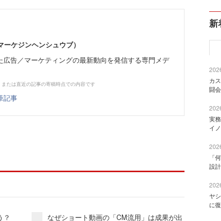
新
部（マーケジンヘンシュウブ）
た広告／マーケティングの最新動向を発信する専門メデ
2026
カス
、または直近の記事の寄稿時点での内容です
闘会
筆記事
2026
実務
イノ
2026
「何
設計
2026
ヤシ
に復
う？
なぜショート動画の「CM流用」は成果が出