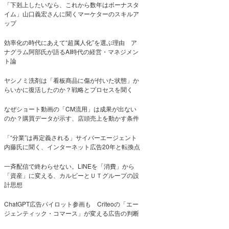
「下剋上したいなら、これから数年はボーナスタ
イム」山口義宏さんに聞くマーケターのスキルア
ップ
効率化の時代にあえて“超属人化”を選ぶ理由 ア
ナグラム阿部氏が語るAI時代の経営・マネジメン
ト論
ヤシノミ洗剤は「看板商品に傷が付いた状態」か
らいかに復活したのか？戦略とプロセスを聞く
なぜショート動画の「CM流用」は成果が出ない
のか？購買データが示す、店頭売上を動かす条件
「“分業”は再定義される」サイバーエージェント
内藤氏に聞く、インターネット広告20年と転換点
一斉配信で終わらせない。LINEを「消費」から
「資産」に変える、カルビーとＵＴグループの設
計思想
ChatGPT広告パイロット参画も Criteoの「エー
ジェンティック・コマース」が変える広告の判断