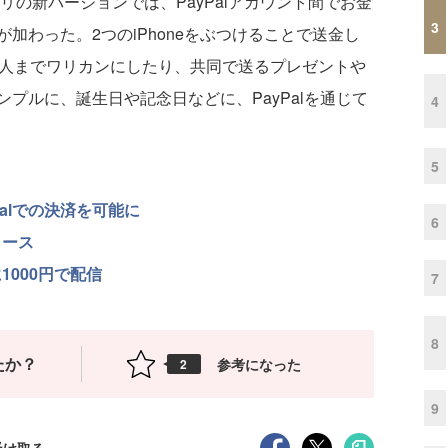
リの新バージョンでは、PayPalアカウント間でお金
3
加わった。2つのiPhoneをぶつけることで送金し
0人までワリカンにしたり、共同で送るプレゼントや
プルに、誕生日や記念日などに、PayPalを通じて
4
5
Palでの決済を可能に
6
リース
1000円で配信
7
8
たか？
参考になった
2
9
受け取る