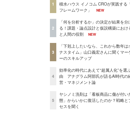
1
積水ハウス イノコム CROが実践する「
フレームワーク」
NEW
「何を分析するか」の決定が結果を分
2
る！課題・論点設計と仮説構築における
と人間の役割
NEW
「下剋上したいなら、これから数年は
3
ナスタイム」山口義宏さんに聞くマー
ーのスキルアップ
効率化の時代にあえて“超属人化”を選
4
由 アナグラム阿部氏が語るAI時代の
営・マネジメント論
ヤシノミ洗剤は「看板商品に傷が付い
5
態」からいかに復活したのか？戦略と
セスを聞く