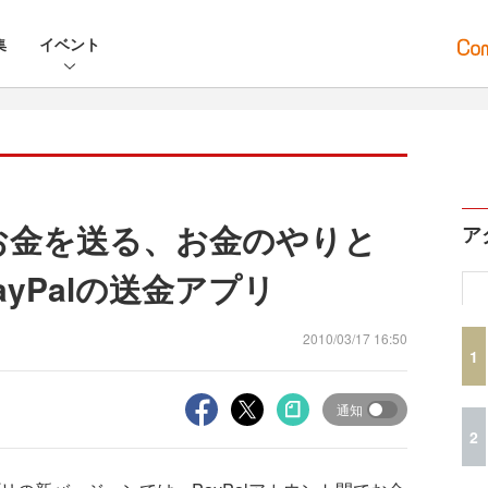
集
イベント
てお金を送る、お金のやりと
ア
yPalの送金アプリ
2010/03/17 16:50
1
通知
2