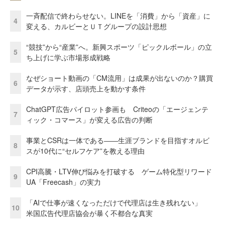
一斉配信で終わらせない。LINEを「消費」から「資産」に
4
変える、カルビーとＵＴグループの設計思想
“競技”から“産業”へ。新興スポーツ「ピックルボール」の立
5
ち上げに学ぶ市場形成戦略
なぜショート動画の「CM流用」は成果が出ないのか？購買
6
データが示す、店頭売上を動かす条件
ChatGPT広告パイロット参画も Criteoの「エージェンテ
7
ィック・コマース」が変える広告の判断
事業とCSRは一体である――生涯ブランドを目指すオルビ
8
スが10代に“セルフケア”を教える理由
CPI高騰・LTV伸び悩みを打破する ゲーム特化型リワード
9
UA「Freecash」の実力
「AIで仕事が速くなっただけで代理店は生き残れない」
10
米国広告代理店協会が暴く不都合な真実