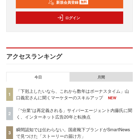
新規会員登録
無料
ログイン
アクセスランキング
今日
月間
「下剋上したいなら、これから数年はボーナスタイム」山
1
口義宏さんに聞くマーケターのスキルアップ
NEW
「“分業”は再定義される」サイバーエージェント内藤氏に聞
2
く、インターネット広告20年と転換点
瞬間認知では伝わらない。国産靴下ブランドがSmartNews
3
で見つけた「ストーリーの届け方」