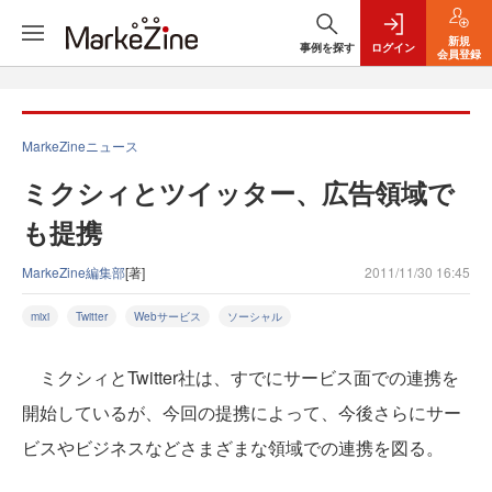
新規
事例を探す
ログイン
会員登録
MarkeZineニュース
ミクシィとツイッター、広告領域で
も提携
MarkeZine編集部
[著]
2011/11/30 16:45
mixi
Twitter
Webサービス
ソーシャル
ミクシィとTwitter社は、すでにサービス面での連携を
開始しているが、今回の提携によって、今後さらにサー
ビスやビジネスなどさまざまな領域での連携を図る。