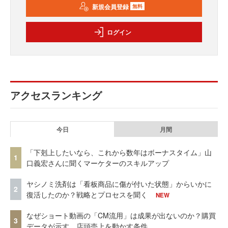
新規会員登録
無料
ログイン
アクセスランキング
今日
月間
「下剋上したいなら、これから数年はボーナスタイム」山
1
口義宏さんに聞くマーケターのスキルアップ
ヤシノミ洗剤は「看板商品に傷が付いた状態」からいかに
2
復活したのか？戦略とプロセスを聞く
NEW
なぜショート動画の「CM流用」は成果が出ないのか？購買
3
データが示す、店頭売上を動かす条件