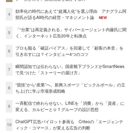
効率化の時代にあえて“超属人化”を選ぶ理由 アナグラム阿
4
部氏が語るAI時代の経営・マネジメント論
NEW
「“分業”は再定義される」サイバーエージェント内藤氏に聞
5
く、インターネット広告20年と転換点
プロも陥る「確証バイアス」を回避して「顧客の本音」を
6
引き出すには？インタビュー4つのコツ
瞬間認知では伝わらない。国産靴下ブランドがSmartNews
7
で見つけた「ストーリーの届け方」
“競技”から“産業”へ。新興スポーツ「ピックルボール」の立
8
ち上げに学ぶ市場形成戦略
一斉配信で終わらせない。LINEを「消費」から「資産」に
9
変える、カルビーとＵＴグループの設計思想
ChatGPT広告パイロット参画も Criteoの「エージェンテ
10
ィック・コマース」が変える広告の判断