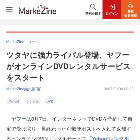
新規
事例を探す
ログイン
会員登録
MarkeZineニュース
ツタヤに強力ライバル登場、ヤフー
がオンラインDVDレンタルサービス
をスタート
MarkeZine編集部
[著]
2007/08/08 00:00
Yahoo!
レンタル
DVD
ヤフー
は8月7日、インターネットでDVDを予約して自
宅で受け取り、見終わったら郵便ポストへ入れて返却す
るオンラインDVDレンタルサービス
「Yahoo!レンタル