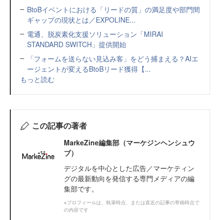
BtoBイベントにおける「リードの質」の満足度や部門間
ギャップの現状とは／EXPOLINE...
電通、脱炭素化支援ソリューション「MIRAI
STANDARD SWITCH」提供開始
「フォームを送らない見込み客」をどう捕まえる？AIエ
ージェントが変えるBtoBリード獲得【...
もっと読む
この記事の著者
MarkeZine編集部（マーケジンヘンシュウ
ブ）
デジタルを中心とした広告／マーケティン
グの最新動向を発信する専門メディアの編
集部です。
※プロフィールは、執筆時点、または直近の記事の寄稿時点で
の内容です