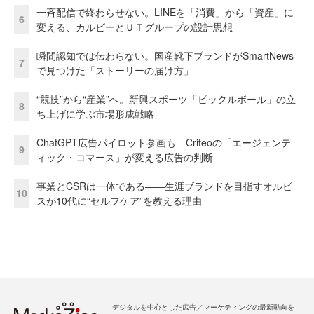
一斉配信で終わらせない。LINEを「消費」から「資産」に
6
変える、カルビーとＵＴグループの設計思想
瞬間認知では伝わらない。国産靴下ブランドがSmartNews
7
で見つけた「ストーリーの届け方」
“競技”から“産業”へ。新興スポーツ「ピックルボール」の立
8
ち上げに学ぶ市場形成戦略
ChatGPT広告パイロット参画も Criteoの「エージェンテ
9
ィック・コマース」が変える広告の判断
事業とCSRは一体である――生涯ブランドを目指すオルビ
10
スが10代に“セルフケア”を教える理由
デジタルを中心とした広告／マーケティングの最新動向を