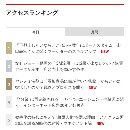
アクセスランキング
今日
月間
「下剋上したいなら、これから数年はボーナスタイム」山
1
口義宏さんに聞くマーケターのスキルアップ
NEW
なぜショート動画の「CM流用」は成果が出ないのか？購買
2
データが示す、店頭売上を動かす条件
ヤシノミ洗剤は「看板商品に傷が付いた状態」からいかに
3
復活したのか？戦略とプロセスを聞く
NEW
「“分業”は再定義される」サイバーエージェント内藤氏に聞
4
く、インターネット広告20年と転換点
効率化の時代にあえて“超属人化”を選ぶ理由 アナグラム阿
5
部氏が語るAI時代の経営・マネジメント論
NEW