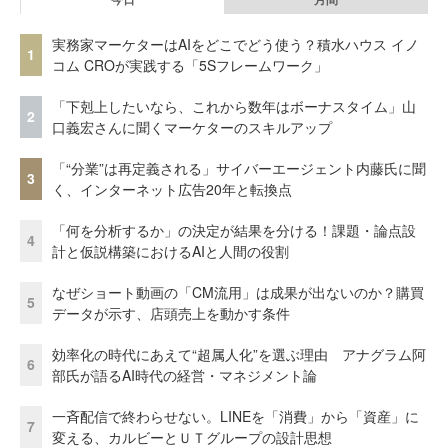
実務家マーケターはAIをどこでどう使う？積水ハウス イノ
1
コム CROが実践する「5Sフレームワーク」
「下剋上したいなら、これから数年はボーナスタイム」山
2
口義宏さんに聞くマーケターのスキルアップ
「“分業”は再定義される」サイバーエージェント内藤氏に聞
3
く、インターネット広告20年と転換点
「何を分析するか」の決定が結果を分ける！課題・論点設
4
計と仮説構築におけるAIと人間の役割
なぜショート動画の「CM流用」は成果が出ないのか？購買
5
データが示す、店頭売上を動かす条件
効率化の時代にあえて“超属人化”を選ぶ理由 アナグラム阿
6
部氏が語るAI時代の経営・マネジメント論
一斉配信で終わらせない。LINEを「消費」から「資産」に
7
変える、カルビーとＵＴグループの設計思想