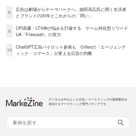
広告は劇場からテーマパークへ。細田高広氏に聞く生活者
8
とブランドの20年とこれからの「問い」
CPI高騰・LTV伸び悩みを打破する ゲーム特化型リワード
9
UA「Freecash」の実力
ChatGPT広告パイロット参画も Criteoの「エージェンテ
10
ィック・コマース」が変える広告の判断
デジタルを中心とした広告／マーケティングの最新動向を
発信するマーケティング専門メディアです。