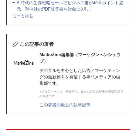
AI時代の生存戦略セールでビジネス書が40％ポイント還
元 翔泳社のPDF版電書を対象に8月...
もっと読む
この記事の著者
MarkeZine編集部（マーケジンヘンシュウ
ブ）
デジタルを中心とした広告／マーケティン
グの最新動向を発信する専門メディアの編
集部です。
※プロフィールは、執筆時点、または直近の記事の寄稿時点で
の内容です
この著者の最近の執筆記事