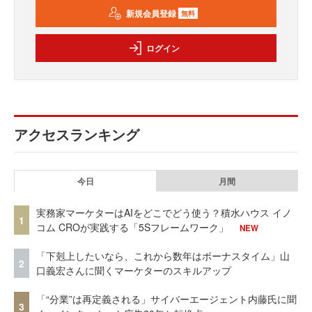
新規会員登録
無料
ログイン
アクセスランキング
今日
月間
実務家マーケターはAIをどこでどう使う？積水ハウス イノ
1
コム CROが実践する「5Sフレームワーク」
NEW
「下剋上したいなら、これから数年はボーナスタイム」山
2
口義宏さんに聞くマーケターのスキルアップ
「“分業”は再定義される」サイバーエージェント内藤氏に聞
3