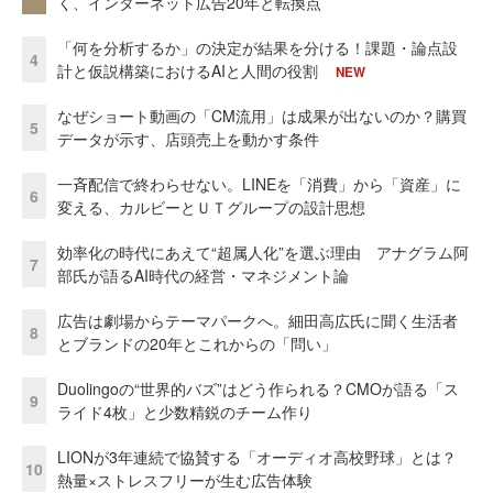
く、インターネット広告20年と転換点
「何を分析するか」の決定が結果を分ける！課題・論点設
4
計と仮説構築におけるAIと人間の役割
NEW
なぜショート動画の「CM流用」は成果が出ないのか？購買
5
データが示す、店頭売上を動かす条件
一斉配信で終わらせない。LINEを「消費」から「資産」に
6
変える、カルビーとＵＴグループの設計思想
効率化の時代にあえて“超属人化”を選ぶ理由 アナグラム阿
7
部氏が語るAI時代の経営・マネジメント論
広告は劇場からテーマパークへ。細田高広氏に聞く生活者
8
とブランドの20年とこれからの「問い」
Duolingoの“世界的バズ”はどう作られる？CMOが語る「ス
9
ライド4枚」と少数精鋭のチーム作り
LIONが3年連続で協賛する「オーディオ高校野球」とは？
10
熱量×ストレスフリーが生む広告体験