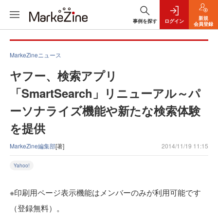
新規
事例を探す
ログイン
会員登録
MarkeZineニュース
ヤフー、検索アプリ
「SmartSearch」リニューアル～パ
ーソナライズ機能や新たな検索体験
を提供
MarkeZine編集部
[著]
2014/11/19 11:15
Yahoo!
※印刷用ページ表示機能はメンバーのみが利用可能です
（登録無料）。