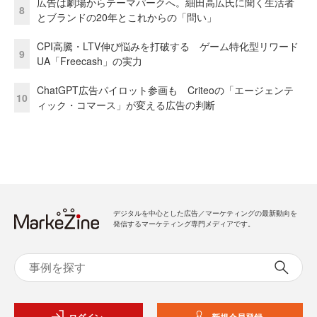
広告は劇場からテーマパークへ。細田高広氏に聞く生活者
8
とブランドの20年とこれからの「問い」
CPI高騰・LTV伸び悩みを打破する ゲーム特化型リワード
9
UA「Freecash」の実力
ChatGPT広告パイロット参画も Criteoの「エージェンテ
10
ィック・コマース」が変える広告の判断
デジタルを中心とした広告／マーケティングの最新動向を
発信するマーケティング専門メディアです。