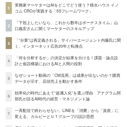
実務家マーケターはAIをどこでどう使う？積水ハウス イノ
1
コム CROが実践する「5Sフレームワーク」
「下剋上したいなら、これから数年はボーナスタイム」山
2
口義宏さんに聞くマーケターのスキルアップ
「“分業”は再定義される」サイバーエージェント内藤氏に聞
3
く、インターネット広告20年と転換点
「何を分析するか」の決定が結果を分ける！課題・論点設
4
計と仮説構築におけるAIと人間の役割
なぜショート動画の「CM流用」は成果が出ないのか？購買
5
データが示す、店頭売上を動かす条件
効率化の時代にあえて“超属人化”を選ぶ理由 アナグラム阿
6
部氏が語るAI時代の経営・マネジメント論
一斉配信で終わらせない。LINEを「消費」から「資産」に
7
変える、カルビーとＵＴグループの設計思想