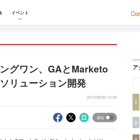
集
イベント
グワン、GAとMarketo
ア
ソリューション開発
2015/09/30 10:30
1
通知
2
3