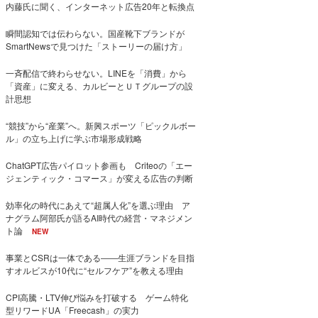
内藤氏に聞く、インターネット広告20年と転換点
瞬間認知では伝わらない。国産靴下ブランドが
SmartNewsで見つけた「ストーリーの届け方」
一斉配信で終わらせない。LINEを「消費」から
「資産」に変える、カルビーとＵＴグループの設
計思想
“競技”から“産業”へ。新興スポーツ「ピックルボー
ル」の立ち上げに学ぶ市場形成戦略
ChatGPT広告パイロット参画も Criteoの「エー
ジェンティック・コマース」が変える広告の判断
効率化の時代にあえて“超属人化”を選ぶ理由 ア
ナグラム阿部氏が語るAI時代の経営・マネジメン
ト論
NEW
事業とCSRは一体である――生涯ブランドを目指
すオルビスが10代に“セルフケア”を教える理由
CPI高騰・LTV伸び悩みを打破する ゲーム特化
型リワードUA「Freecash」の実力