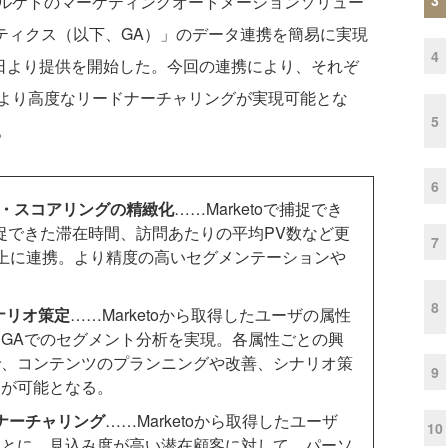
ルケトのマーケティングオートメーションソリュー
アナリティクス（以下、GA）」のデータ連携を簡易に実現
4
8日より提供を開始した。今回の連携により、それぞ
より高度なリードナーチャリングが実現可能とな
5
。
6
ョン・スコアリングの精緻化
……Marketoで捕捉でき
捉できた滞在時間、訪問あたりの平均PV数など更
7
to上に連携。より精度の高いセグメンテーションや
8
シナリオ策定
……Marketoから取得したユーザの属性
GAでのセグメント分析を実現。各属性ごとの興
で、コンテンツのプランニングや改善、シナリオ策
9
用が可能となる。
ナーチャリング
……Marketoから取得したユーザ
10
もとに、見込み度が高い潜在顧客に対して、パーソ