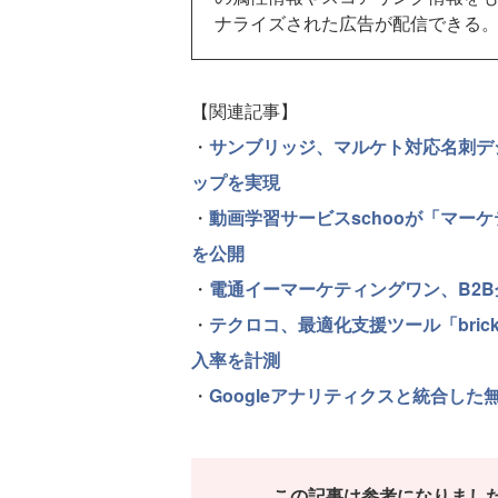
ナライズされた広告が配信できる
【関連記事】
・
サンブリッジ、マルケト対応名刺デ
ップを実現
・
動画学習サービスschooが「マー
を公開
・
電通イーマーケティングワン、B2
・
テクロコ、最適化支援ツール「bric
入率を計測
・
Googleアナリティクスと統合した無料
この記事は参考になりまし