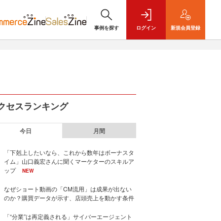
事例を探す
ログイン
新規
会員登録
クセスランキング
今日
月間
「下剋上したいなら、これから数年はボーナスタ
イム」山口義宏さんに聞くマーケターのスキルア
ップ
NEW
なぜショート動画の「CM流用」は成果が出ない
のか？購買データが示す、店頭売上を動かす条件
「“分業”は再定義される」サイバーエージェント