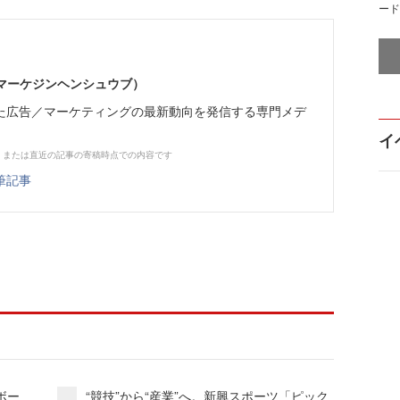
ード
部（マーケジンヘンシュウブ）
た広告／マーケティングの最新動向を発信する専門メデ
イ
、または直近の記事の寄稿時点での内容です
筆記事
ボー
“競技”から“産業”へ。新興スポーツ「ピック