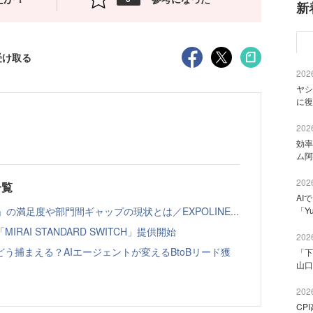
新
受け取る
2026
ヤシ
に復
2026
効率
ム阿
2026
一覧
AI
の満足度や部門間ギャップの現状とは／EXPOLINE...
「Y
AI STANDARD SWITCH」提供開始
2026
う捕まえる？AIエージェントが変えるBtoBリード獲
「下
山口
2026
CP