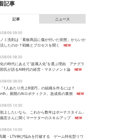
着記事
記事
ニュース
/08/06 09:00
ノミ洗剤は「看板商品に傷が付いた状態」からいか
活したのか？戦略とプロセスを聞く
NEW
/08/06 08:30
化の時代にあえて“超属人化”を選ぶ理由 アナグラ
部氏が語るAI時代の経営・マネジメント論
NEW
/08/06 08:00
で「1人あたり売上8億円」の組織を作るには？
unth」展開のAiロボティクス、急成長の裏側
NEW
/08/05 10:30
剋上したいなら、これから数年はボーナスタイム」
義宏さんに聞くマーケターのスキルアップ
NEW
/08/04 10:00
I高騰・LTV伸び悩みを打破する ゲーム特化型リワ