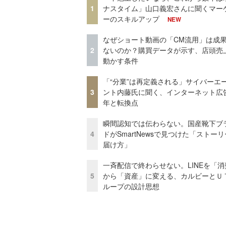
1
ナスタイム」山口義宏さんに聞くマー
ーのスキルアップ
NEW
なぜショート動画の「CM流用」は成
2
ないのか？購買データが示す、店頭売
動かす条件
「“分業”は再定義される」サイバーエ
3
ント内藤氏に聞く、インターネット広告
年と転換点
瞬間認知では伝わらない。国産靴下ブ
4
ドがSmartNewsで見つけた「ストー
届け方」
一斉配信で終わらせない。LINEを「消
5
から「資産」に変える、カルビーとＵ
ループの設計思想