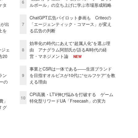
6
ケタ
ルボール」の立ち上げに学ぶ市場形成戦略
ChatGPT広告パイロット参画も Criteoの
果が出
7
「エージェンティック・コマース」が変え
上を
る広告の判断
効率化の時代にあえて“超属人化”を選ぶ理
ージェ
8
由 アナグラム阿部氏が語るAI時代の経
20
営・マネジメント論
NEW
事業とCSRは一体である――生涯ブランド
ラン
9
を目指すオルビスが10代に“セルフケア”を教
リーの
える理由
CPI高騰・LTV伸び悩みを打破する ゲーム
10
費」
特化型リワードUA「Freecash」の実力
Ｔグ