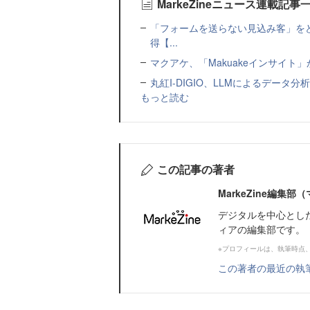
MarkeZineニュース連載記事
「フォームを送らない見込み客」をど
得【...
マクアケ、「Makuakeインサイ
丸紅I-DIGIO、LLMによるデータ分析基盤
もっと読む
この記事の著者
MarkeZine編集
デジタルを中心とし
ィアの編集部です。
※プロフィールは、執筆時点
この著者の最近の執