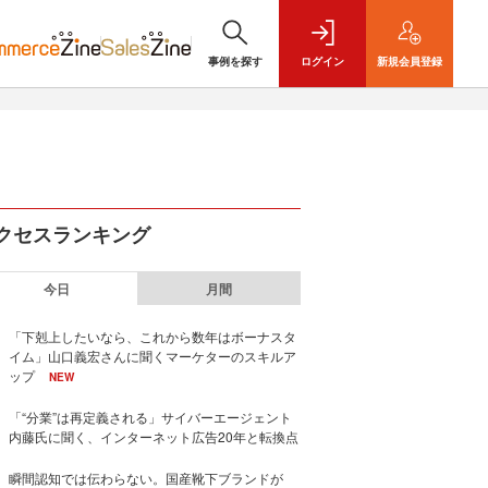
事例を探す
ログイン
新規
会員登録
クセスランキング
今日
月間
「下剋上したいなら、これから数年はボーナスタ
イム」山口義宏さんに聞くマーケターのスキルア
ップ
NEW
「“分業”は再定義される」サイバーエージェント
内藤氏に聞く、インターネット広告20年と転換点
瞬間認知では伝わらない。国産靴下ブランドが