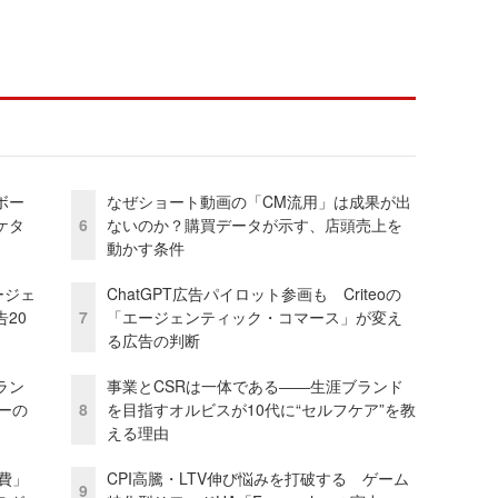
ボー
なぜショート動画の「CM流用」は成果が出
ケタ
6
ないのか？購買データが示す、店頭売上を
動かす条件
ージェ
ChatGPT広告パイロット参画も Criteoの
20
7
「エージェンティック・コマース」が変え
る広告の判断
ラン
事業とCSRは一体である――生涯ブランド
リーの
8
を目指すオルビスが10代に“セルフケア”を教
える理由
費」
CPI高騰・LTV伸び悩みを打破する ゲーム
9