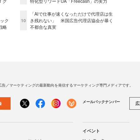
Ｔグ
特化型リワードUA「Freecash」の実力
「AIで仕事が速くなっただけで代理店は生
ピック
10
き残れない」 米国広告代理店協会が暴く
戦略
不都合な真実
広告／マーケティングの最新動向を発信するマーケティング専門メディアです。
メールバックナンバー
広
録
イベント