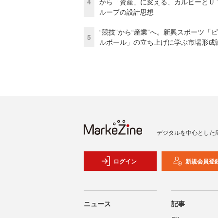
4
から「資産」に変える、カルビーとＵ
ループの設計思想
“競技”から“産業”へ。新興スポーツ「
5
ルボール」の立ち上げに学ぶ市場形成
デジタルを中心とした
ログイン
新規会員登
ニュース
記事