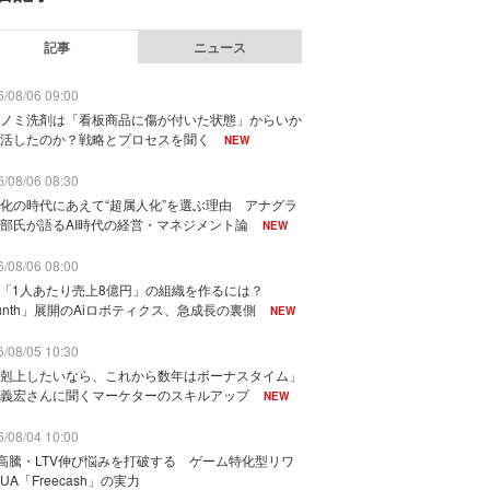
記事
ニュース
/08/06 09:00
ノミ洗剤は「看板商品に傷が付いた状態」からいか
活したのか？戦略とプロセスを聞く
NEW
/08/06 08:30
化の時代にあえて“超属人化”を選ぶ理由 アナグラ
部氏が語るAI時代の経営・マネジメント論
NEW
/08/06 08:00
で「1人あたり売上8億円」の組織を作るには？
unth」展開のAiロボティクス、急成長の裏側
NEW
/08/05 10:30
剋上したいなら、これから数年はボーナスタイム」
義宏さんに聞くマーケターのスキルアップ
NEW
/08/04 10:00
I高騰・LTV伸び悩みを打破する ゲーム特化型リワ
UA「Freecash」の実力