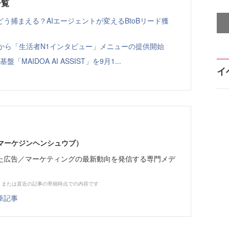
一覧
う捕まえる？AIエージェントが変えるBtoBリード獲
ト」から「生活者N1インタビュー」メニューの提供開始
「MAIDOA AI ASSIST」を9月1...
イ
部（マーケジンヘンシュウブ）
た広告／マーケティングの最新動向を発信する専門メデ
、または直近の記事の寄稿時点での内容です
筆記事