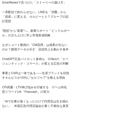
SmartNewsで見つけた「ストーリーの届け方」
一斉配信で終わらせない。LINEを「消費」から
「資産」に変える、カルビーとＵＴグループの設
計思想
“競技”から“産業”へ。新興スポーツ「ピックルボー
ル」の立ち上げに学ぶ市場形成戦略
なぜショート動画の「CM流用」は成果が出ない
のか？購買データが示す、店頭売上を動かす条件
ChatGPT広告パイロット参画も Criteoの「エー
ジェンティック・コマース」が変える広告の判断
事業とCSRは一体である――生涯ブランドを目指
すオルビスが10代に“セルフケア”を教える理由
CPI高騰・LTV伸び悩みを打破する ゲーム特化
型リワードUA「Freecash」の実力
「AIで仕事が速くなっただけで代理店は生き残れ
ない」 米国広告代理店協会が暴く不都合な真実