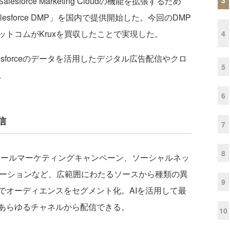
orce Marketing Cloudの機能を拡張するため
sforce DMP」を国内で提供開始した。今回のDMP
トコムがKruxを買収したことで実現した。
4
Salesforceのデータを活用したデジタル広告配信やクロ
5
。
6
信
7
8
ールマーケティングキャンペーン、ソーシャルネッ
ューションなど、広範囲にわたるソースから種類の異
9
でオーディエンスをセグメント化。AIを活用して最
あらゆるチャネルから配信できる。
10