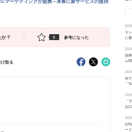
CCマーケティングが提携～来春に新サービスの提供
2026
ヤシ
たか？
参考になった
0
に復
2026
効率
ム阿
受け取る
2026
AI
「Y
2026
）
「下
山口
2026
CP
ード