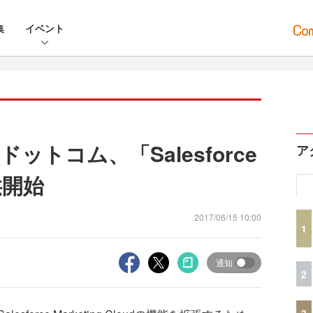
集
イベント
トコム、「Salesforce
ア
供開始
2017/06/15 10:00
1
通知
2
3