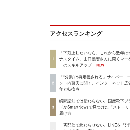
アクセスランキング
「下剋上したいなら、これから数年は
1
ナスタイム」山口義宏さんに聞くマー
ーのスキルアップ
NEW
「“分業”は再定義される」サイバーエ
2
ント内藤氏に聞く、インターネット広告
年と転換点
瞬間認知では伝わらない。国産靴下ブ
3
ドがSmartNewsで見つけた「ストー
届け方」
一斉配信で終わらせない。LINEを「消