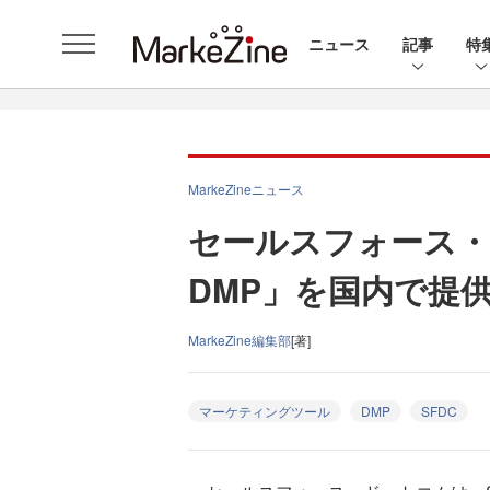
ニュース
記事
特
MarkeZineニュース
セールスフォース・ドッ
DMP」を国内で提
MarkeZine編集部
[著]
マーケティングツール
DMP
SFDC