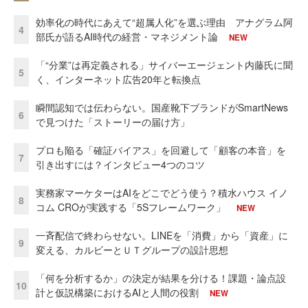
効率化の時代にあえて“超属人化”を選ぶ理由 アナグラム阿
4
部氏が語るAI時代の経営・マネジメント論
NEW
「“分業”は再定義される」サイバーエージェント内藤氏に聞
5
く、インターネット広告20年と転換点
瞬間認知では伝わらない。国産靴下ブランドがSmartNews
6
で見つけた「ストーリーの届け方」
プロも陥る「確証バイアス」を回避して「顧客の本音」を
7
引き出すには？インタビュー4つのコツ
実務家マーケターはAIをどこでどう使う？積水ハウス イノ
8
コム CROが実践する「5Sフレームワーク」
NEW
一斉配信で終わらせない。LINEを「消費」から「資産」に
9
変える、カルビーとＵＴグループの設計思想
「何を分析するか」の決定が結果を分ける！課題・論点設
10
計と仮説構築におけるAIと人間の役割
NEW