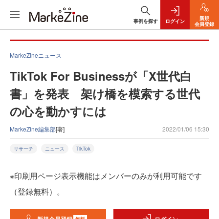
新規
事例を探す
ログイン
会員登録
MarkeZineニュース
TikTok For Businessが「X世代白
書」を発表 架け橋を模索する世代
の心を動かすには
MarkeZine編集部
[著]
2022/01/06 15:30
リサーチ
ニュース
TikTok
※印刷用ページ表示機能はメンバーのみが利用可能です
（登録無料）。
無料