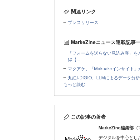
関連リンク
プレスリリース
MarkeZineニュース連載記事
「フォームを送らない見込み客」をど
得【...
マクアケ、「Makuakeインサイ
丸紅I-DIGIO、LLMによるデータ分析基盤
もっと読む
この記事の著者
MarkeZine編集
デジタルを中心とし