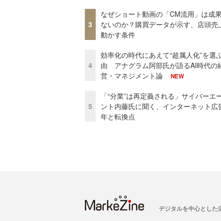
なぜショート動画の「CM流用」は成
3
ないのか？購買データが示す、店頭売
動かす条件
効率化の時代にあえて“超属人化”を選
4
由 アナグラム阿部氏が語るAI時代の
営・マネジメント論
NEW
「“分業”は再定義される」サイバーエ
5
ント内藤氏に聞く、インターネット広告
年と転換点
デジタルを中心とした