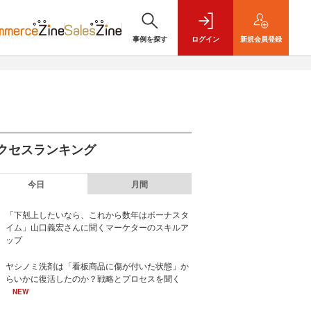
事例を探す
ログイン
新規
会員登録
クセスランキング
今日
月間
「下剋上したいなら、これから数年はボーナスタ
イム」山口義宏さんに聞くマーケターのスキルア
ップ
ヤシノミ洗剤は「看板商品に傷が付いた状態」か
らいかに復活したのか？戦略とプロセスを聞く
NEW