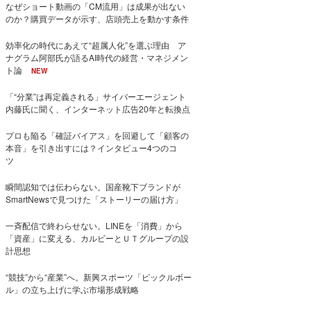
なぜショート動画の「CM流用」は成果が出ない
のか？購買データが示す、店頭売上を動かす条件
効率化の時代にあえて“超属人化”を選ぶ理由 ア
ナグラム阿部氏が語るAI時代の経営・マネジメン
ト論
NEW
「“分業”は再定義される」サイバーエージェント
内藤氏に聞く、インターネット広告20年と転換点
プロも陥る「確証バイアス」を回避して「顧客の
本音」を引き出すには？インタビュー4つのコ
ツ
瞬間認知では伝わらない。国産靴下ブランドが
SmartNewsで見つけた「ストーリーの届け方」
一斉配信で終わらせない。LINEを「消費」から
「資産」に変える、カルビーとＵＴグループの設
計思想
“競技”から“産業”へ。新興スポーツ「ピックルボー
ル」の立ち上げに学ぶ市場形成戦略