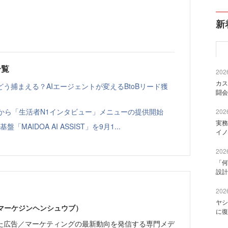
新
一覧
2026
カス
う捕まえる？AIエージェントが変えるBtoBリード獲
闘会
ト」から「生活者N1インタビュー」メニューの提供開始
2026
実務
「MAIDOA AI ASSIST」を9月1...
イノ
2026
「何
設計
2026
ヤシ
部（マーケジンヘンシュウブ）
に復
た広告／マーケティングの最新動向を発信する専門メデ