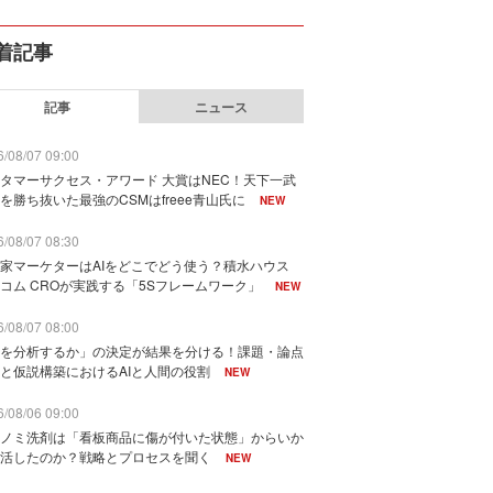
着記事
記事
ニュース
/08/07 09:00
タマーサクセス・アワード 大賞はNEC！天下一武
を勝ち抜いた最強のCSMはfreee青山氏に
NEW
/08/07 08:30
家マーケターはAIをどこでどう使う？積水ハウス
コム CROが実践する「5Sフレームワーク」
NEW
/08/07 08:00
を分析するか」の決定が結果を分ける！課題・論点
と仮説構築におけるAIと人間の役割
NEW
/08/06 09:00
ノミ洗剤は「看板商品に傷が付いた状態」からいか
活したのか？戦略とプロセスを聞く
NEW