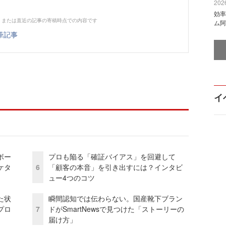
2026
効率
、または直近の記事の寄稿時点での内容です
ム阿
筆記事
イ
ボー
プロも陥る「確証バイアス」を回避して
ケタ
6
「顧客の本音」を引き出すには？インタビ
ュー4つのコツ
た状
瞬間認知では伝わらない。国産靴下ブラン
プロ
7
ドがSmartNewsで見つけた「ストーリーの
届け方」