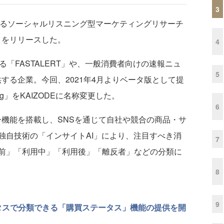
3
るソーシャルリスニング型マーケティングリサーチ
）」をリリースした。
4
「FASTALERT」や、一般消費者向けの速報ニュ
5
提供する企業。今回、2021年4月よりベータ版として提
eting」をKAIZODEに名称変更した。
6
ー機能を搭載し、SNSを通じて自社や競合の商品・サ
独自技術の「インサイトAI」により、注目すべき消
7
前」「利用中」「利用後」「離反者」などの分類に
8
9
ータスで分類できる「購買ステータス」機能の提供を開