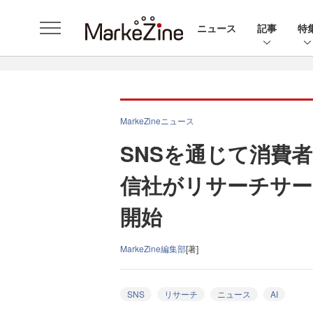
ニュース
記事
特
MarkeZineニュース
SNSを通じて消費
信社がリサーチサービ
開始
MarkeZine編集部
[著]
SNS
リサーチ
ニュース
AI