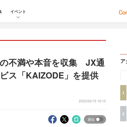
集
イベント
者の不満や本音を収集 JX通
ア
ス「KAIZODE」を提供
1
2022/02/15 16:15
2
通知