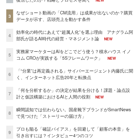
NEW
なぜショート動画の「CM流用」は成果が出ないのか？購買
3
データが示す、店頭売上を動かす条件
効率化の時代にあえて“超属人化”を選ぶ理由 アナグラム阿
4
部氏が語るAI時代の経営・マネジメント論
NEW
実務家マーケターはAIをどこでどう使う？積水ハウス イノ
5
コム CROが実践する「5Sフレームワーク」
NEW
「“分業”は再定義される」サイバーエージェント内藤氏に聞
6
く、インターネット広告20年と転換点
「何を分析するか」の決定が結果を分ける！課題・論点設
7
計と仮説構築におけるAIと人間の役割
NEW
瞬間認知では伝わらない。国産靴下ブランドがSmartNews
8
で見つけた「ストーリーの届け方」
プロも陥る「確証バイアス」を回避して「顧客の本音」を
9
引き出すには？インタビュー4つのコツ