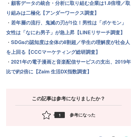
・
顧客データの統合・分析に取り組む企業は1.8倍増／取
り組みは二極化【アンダーワークス調査】
・
若年層の流行、鬼滅の刃が1位！男性は「ポケモン」
女性は「なにわ男子」が急上昇【LINEリサーチ調査】
・
SDGsの認知度は全体の8割超／学生の理解度が社会人
を上回る【CCCマーケティング総研調査】
・
2021年の電子漫画と音楽配信サービスの支出、2019年
比で約2倍に【Zaim 生活DX指数調査】
この記事は参考になりましたか？
参考になった
1