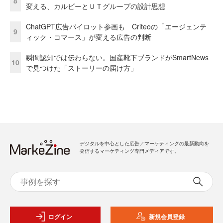
8
変える、カルビーとＵＴグループの設計思想
ChatGPT広告パイロット参画も Criteoの「エージェンテ
9
ィック・コマース」が変える広告の判断
瞬間認知では伝わらない。国産靴下ブランドがSmartNews
10
で見つけた「ストーリーの届け方」
デジタルを中心とした広告／マーケティングの最新動向を
発信するマーケティング専門メディアです。
ログイン
新規会員登録