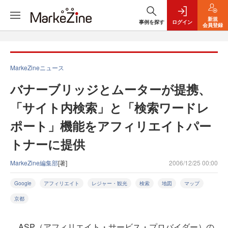
新規
事例を探す
ログイン
会員登録
MarkeZineニュース
バナーブリッジとムーターが提携、
「サイト内検索」と「検索ワードレ
ポート」機能をアフィリエイトパー
トナーに提供
MarkeZine編集部
[著]
2006/12/25 00:00
Google
アフィリエイト
レジャー・観光
検索
地図
マップ
京都
ASP（アフィリエイト・サービス・プロバイダー）の