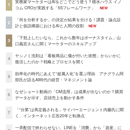
実務家マーケターはAIをどこでどう使う？積水ハウス イノ
1
コム CROが実践する「5Sフレームワーク」
NEW
「何を分析するか」の決定が結果を分ける！課題・論点設
2
計と仮説構築におけるAIと人間の役割
NEW
「下剋上したいなら、これから数年はボーナスタイム」山
3
口義宏さんに聞くマーケターのスキルアップ
ヤシノミ洗剤は「看板商品に傷が付いた状態」からいかに
4
復活したのか？戦略とプロセスを聞く
効率化の時代にあえて“超属人化”を選ぶ理由 アナグラム阿
5
部氏が語るAI時代の経営・マネジメント論
なぜショート動画の「CM流用」は成果が出ないのか？購買
6
データが示す、店頭売上を動かす条件
「“分業”は再定義される」サイバーエージェント内藤氏に聞
7
く、インターネット広告20年と転換点
一斉配信で終わらせない。LINEを「消費」から「資産」に