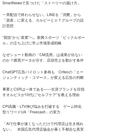
SmartNewsで見つけた「ストーリーの届け方」
一斉配信で終わらせない。LINEを「消費」から
「資産」に変える、カルビーとＵＴグループの設
計思想
“競技”から“産業”へ。新興スポーツ「ピックルボー
ル」の立ち上げに学ぶ市場形成戦略
なぜショート動画の「CM流用」は成果が出ない
のか？購買データが示す、店頭売上を動かす条件
ChatGPT広告パイロット参画も Criteoの「エー
ジェンティック・コマース」が変える広告の判断
事業とCSRは一体である――生涯ブランドを目指
すオルビスが10代に“セルフケア”を教える理由
CPI高騰・LTV伸び悩みを打破する ゲーム特化
型リワードUA「Freecash」の実力
「AIで仕事が速くなっただけで代理店は生き残れ
ない」 米国広告代理店協会が暴く不都合な真実