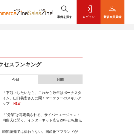
事例を探す
ログイン
新規
会員登録
クセスランキング
今日
月間
「下剋上したいなら、これから数年はボーナスタ
イム」山口義宏さんに聞くマーケターのスキルア
ップ
NEW
「“分業”は再定義される」サイバーエージェント
内藤氏に聞く、インターネット広告20年と転換点
瞬間認知では伝わらない。国産靴下ブランドが