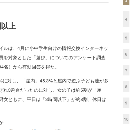
4
割以上
5
ルは、4月に小中学生向けの情報交換インターネッ
6
員を対象とした「遊び」についてのアンケート調査
394名）から有効回答を得た。
7
%に対し、「屋内」45.3%と屋内で遊ぶ子ども達が多
8
ぞれ3割台だったのに対し、女の子は約5割が「屋
男女ともに、平日は「3時間以下」が約8割、休日は
9
。
10
か