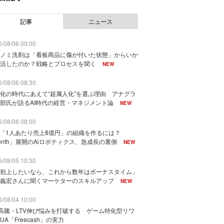
記事
ニュース
/08/06 09:00
ノミ洗剤は「看板商品に傷が付いた状態」からいか
活したのか？戦略とプロセスを聞く
NEW
/08/06 08:30
化の時代にあえて“超属人化”を選ぶ理由 アナグラ
部氏が語るAI時代の経営・マネジメント論
NEW
/08/06 08:00
で「1人あたり売上8億円」の組織を作るには？
unth」展開のAiロボティクス、急成長の裏側
NEW
/08/05 10:30
剋上したいなら、これから数年はボーナスタイム」
義宏さんに聞くマーケターのスキルアップ
NEW
/08/04 10:00
I高騰・LTV伸び悩みを打破する ゲーム特化型リワ
UA「Freecash」の実力