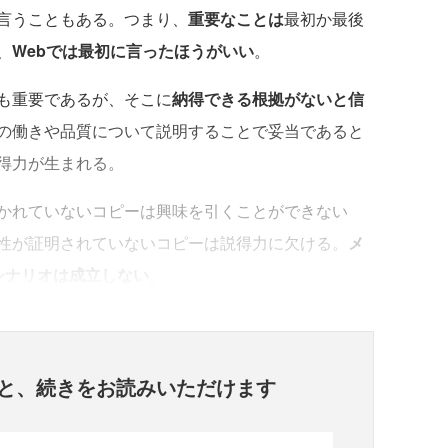
言うこともある。つまり、
重要なことは
最初か最後
、
Webでは最初に言ったほうがいい
。
も重要であるが、そこに
納得できる根拠がないと信
の働きや品質について説明することで妥当であると
得力が生まれる。
かれていないコピーは興味を引くことができない
性が証明されていないコピーは説得力に欠ける。
メ
シナリオは成立しない
。
と、
続きをお読みいただけます