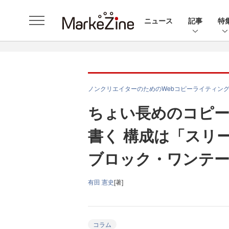
ニュース
記事
特
ノンクリエイターのためのWebコピーライティン
ちょい長めのコピ
書く 構成は「スリ
ブロック・ワンテ
有田 憲史
[著]
コラム