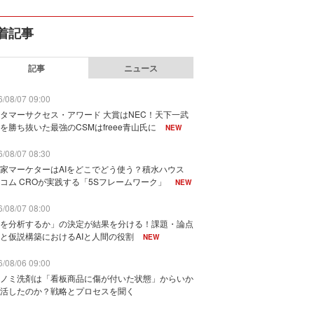
着記事
記事
ニュース
/08/07 09:00
タマーサクセス・アワード 大賞はNEC！天下一武
を勝ち抜いた最強のCSMはfreee青山氏に
NEW
/08/07 08:30
家マーケターはAIをどこでどう使う？積水ハウス
コム CROが実践する「5Sフレームワーク」
NEW
/08/07 08:00
を分析するか」の決定が結果を分ける！課題・論点
と仮説構築におけるAIと人間の役割
NEW
/08/06 09:00
ノミ洗剤は「看板商品に傷が付いた状態」からいか
活したのか？戦略とプロセスを聞く