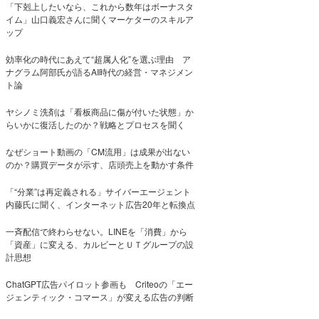
「下剋上したいなら、これから数年はボーナスタ
イム」山口義宏さんに聞くマーケターのスキルア
ップ
効率化の時代にあえて“超属人化”を選ぶ理由 ア
ナグラム阿部氏が語るAI時代の経営・マネジメン
ト論
ヤシノミ洗剤は「看板商品に傷が付いた状態」か
らいかに復活したのか？戦略とプロセスを聞く
なぜショート動画の「CM流用」は成果が出ない
のか？購買データが示す、店頭売上を動かす条件
「“分業”は再定義される」サイバーエージェント
内藤氏に聞く、インターネット広告20年と転換点
一斉配信で終わらせない。LINEを「消費」から
「資産」に変える、カルビーとＵＴグループの設
計思想
ChatGPT広告パイロット参画も Criteoの「エー
ジェンティック・コマース」が変える広告の判断