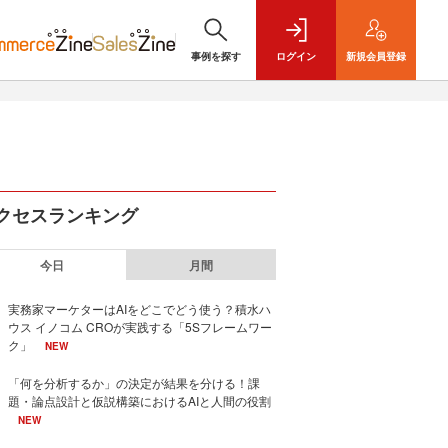
事例を探す
ログイン
新規
会員登録
クセスランキング
今日
月間
実務家マーケターはAIをどこでどう使う？積水ハ
ウス イノコム CROが実践する「5Sフレームワー
ク」
NEW
「何を分析するか」の決定が結果を分ける！課
題・論点設計と仮説構築におけるAIと人間の役割
NEW