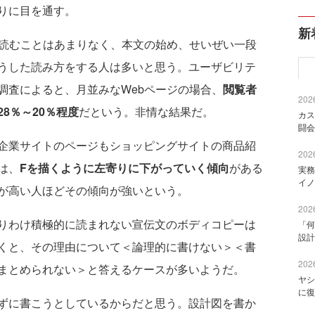
りに目を通す。
新
読むことはあまりなく、本文の始め、せいぜい一段
うした読み方をする人は多いと思う。ユーザビリテ
調査によると、月並みなWebページの場合、
閲覧者
2026
8％～20％程度
だという。非情な結果だ。
カス
闘会
企業サイトのページもショッピングサイトの商品紹
2026
は、
Fを描くように左寄りに下がっていく傾向
がある
実務
イノ
が高い人ほどその傾向が強いという。
2026
りわけ積極的に読まれない宣伝文のボディコピーは
「何
設計
くと、その理由について＜論理的に書けない＞＜書
2026
まとめられない＞と答えるケースが多いようだ。
ヤシ
に復
ずに書こうとしているからだと思う。設計図を書か