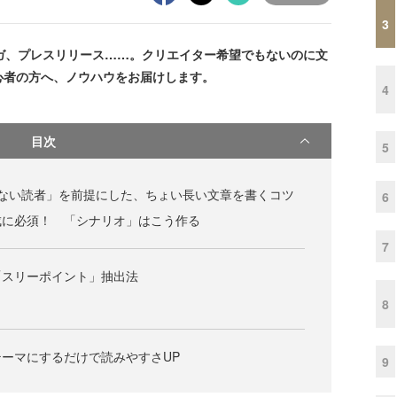
3
ガ、プレスリリース……。クリエイター希望でもないのに文
心者の方へ、ノウハウをお届けします。
4
目次
5
まない読者」を前提にした、ちょい長い文章を書くコツ
6
成に必須！ 「シナリオ」はこう作る
7
「スリーポイント」抽出法
8
ーマにするだけで読みやすさUP
9