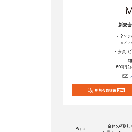
新規会
・全ての
※プレ
・会員限
・翔
500円
新規会員登録
無料
「全体の3割し
Page
を書くコツ