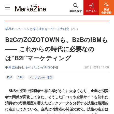
新規
事例を探す
ログイン
会員登録
業界キーパーソンと探る注目キーワード大研究
（AD）
B2CのZOZOTOWNも、B2BのIBMも
―― これからの時代に必要なの
は“B2I”マーケティング
中嶋 嘉祐
[著] /
キベ ジュンイチロウ
[写]
2012/12/13 11:00
IBM
CRM
インタビュー／事例
SNSの浸透で消費者の存在感がさらに大きくなり、企業と消費
者の関係が変化してきた。そうした口コミや企業サイトを訪れた
消費者の行動履歴を蓄えたビックデータを分析する技術は飛躍的
に進歩してきている。企業と消費者の関係の変化、技術の進歩は