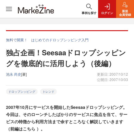
新規
事例を探す
ログイン
会員登録
無料で開業！ はじめてのドロップシッピング入門
独占企画！Seesaaドロップシッピン
グを徹底的に活用しよう（後編）
池永 尚史
[著]
更新日: 2007/10/12
公開日: 2007/10/03
ドロップシッピング
トレンド
2007年10月にサービスを開始したSeesaaドロップシッピング。
今回は、そのローンチしたばかりのサービスに焦点を当て、サー
ビスの特徴から利用方法まで余すところなく解説していきます
（前編はこちら ）。