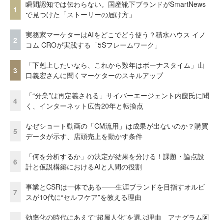
瞬間認知では伝わらない。国産靴下ブランドがSmartNews
1
で見つけた「ストーリーの届け方」
実務家マーケターはAIをどこでどう使う？積水ハウス イノ
2
コム CROが実践する「5Sフレームワーク」
「下剋上したいなら、これから数年はボーナスタイム」山
3
口義宏さんに聞くマーケターのスキルアップ
「“分業”は再定義される」サイバーエージェント内藤氏に聞
4
く、インターネット広告20年と転換点
なぜショート動画の「CM流用」は成果が出ないのか？購買
5
データが示す、店頭売上を動かす条件
「何を分析するか」の決定が結果を分ける！課題・論点設
6
計と仮説構築におけるAIと人間の役割
事業とCSRは一体である――生涯ブランドを目指すオルビ
7
スが10代に“セルフケア”を教える理由
効率化の時代にあえて“超属人化”を選ぶ理由 アナグラム阿