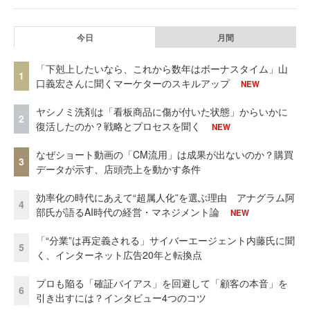
今日
月間
「下剋上したいなら、これから数年はボーナスタイム」山
1
口義宏さんに聞くマーケターのスキルアップ
NEW
ヤシノミ洗剤は「看板商品に傷が付いた状態」からいかに
2
復活したのか？戦略とプロセスを聞く
NEW
なぜショート動画の「CM流用」は成果が出ないのか？購買
3
データが示す、店頭売上を動かす条件
効率化の時代にあえて“超属人化”を選ぶ理由 アナグラム阿
4
部氏が語るAI時代の経営・マネジメント論
NEW
「“分業”は再定義される」サイバーエージェント内藤氏に聞
5
く、インターネット広告20年と転換点
プロも陥る「確証バイアス」を回避して「顧客の本音」を
6
引き出すには？インタビュー4つのコツ