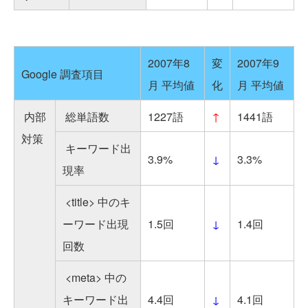
2007年8
変
2007年9
Google 調査項目
月 平均値
化
月 平均値
内部
総単語数
1227語
↑
1441語
対策
キーワード出
3.9%
↓
3.3%
現率
<title> 中のキ
ーワード出現
1.5回
↓
1.4回
回数
<meta> 中の
キーワード出
4.4回
↓
4.1回