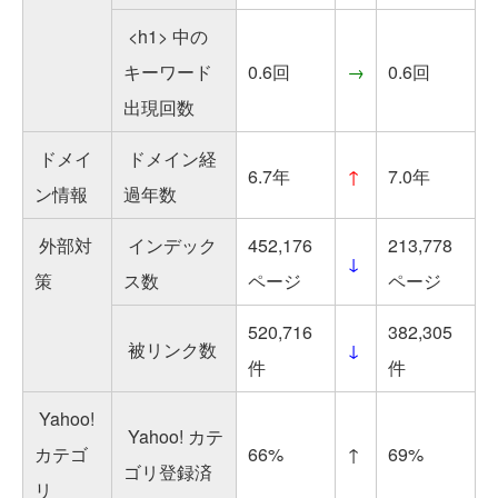
<h1> 中の
キーワード
0.6回
→
0.6回
出現回数
ドメイ
ドメイン経
6.7年
↑
7.0年
ン情報
過年数
外部対
インデック
452,176
213,778
↓
策
ス数
ページ
ページ
520,716
382,305
被リンク数
↓
件
件
Yahoo!
Yahoo! カテ
カテゴ
66%
↑
69%
ゴリ登録済
リ