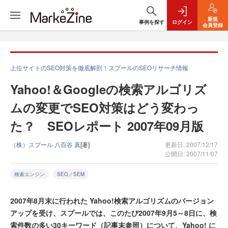
新規
事例を探す
ログイン
会員登録
上位サイトのSEO対策を徹底解剖！スプールのSEOリサーチ情報
Yahoo!＆Googleの検索アルゴリズ
ムの変更でSEO対策はどう変わっ
た？ SEOレポート 2007年09月版
（株）スプール 八百谷 真
[著]
更新日: 2007/12/17
公開日: 2007/11/07
検索エンジン
SEO／SEM
2007年8月末に行われた Yahoo!検索アルゴリズムのバージョン
アップを受け、スプールでは、このたび2007年9月5～8日に、検
索件数の多い30キーワード（記事末参照）について、Yahoo! に