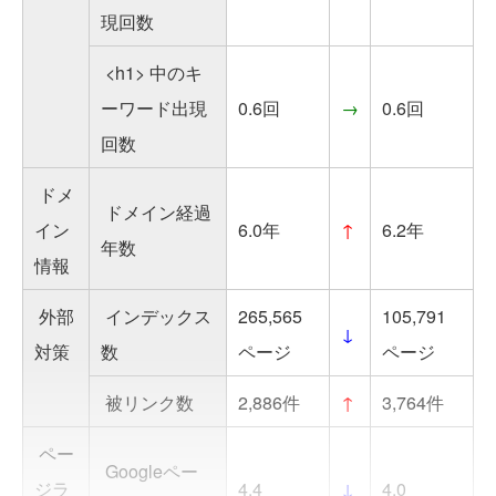
現回数
<h1> 中のキ
ーワード出現
0.6回
→
0.6回
回数
ドメ
ドメイン経過
イン
6.0年
↑
6.2年
年数
情報
外部
インデックス
265,565
105,791
↓
対策
数
ページ
ページ
被リンク数
2,886件
↑
3,764件
ペー
Googleペー
ジラ
4.4
↓
4.0