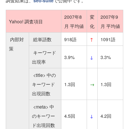
調査結果は、
seo-suite
で公開中です。
2007年8
変
2007年9
Yahoo! 調査項目
月 平均値
化
月 平均値
内部対
総単語数
918語
↑
1091語
策
キーワード
3.9%
↓
3.3%
出現率
<title> 中の
キーワード
1.3回
→
1.3回
出現回数
<meta> 中
のキーワー
4.5回
↓
4.2回
ド出現回数