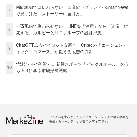
瞬間認知では伝わらない。国産靴下ブランドがSmartNews
7
で見つけた「ストーリーの届け方」
一斉配信で終わらせない。LINEを「消費」から「資産」に
8
変える、カルビーとＵＴグループの設計思想
ChatGPT広告パイロット参画も Criteoの「エージェンテ
9
ィック・コマース」が変える広告の判断
“競技”から“産業”へ。新興スポーツ「ピックルボール」の立
10
ち上げに学ぶ市場形成戦略
デジタルを中心とした広告／マーケティングの最新動向を
発信するマーケティング専門メディアです。