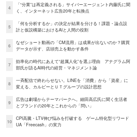
「“分業”は再定義される」サイバーエージェント内藤氏に聞
4
く、インターネット広告20年と転換点
「何を分析するか」の決定が結果を分ける！課題・論点設
5
計と仮説構築におけるAIと人間の役割
なぜショート動画の「CM流用」は成果が出ないのか？購買
6
データが示す、店頭売上を動かす条件
効率化の時代にあえて“超属人化”を選ぶ理由 アナグラム阿
7
部氏が語るAI時代の経営・マネジメント論
一斉配信で終わらせない。LINEを「消費」から「資産」に
8
変える、カルビーとＵＴグループの設計思想
広告は劇場からテーマパークへ。細田高広氏に聞く生活者
9
とブランドの20年とこれからの「問い」
CPI高騰・LTV伸び悩みを打破する ゲーム特化型リワード
10
UA「Freecash」の実力