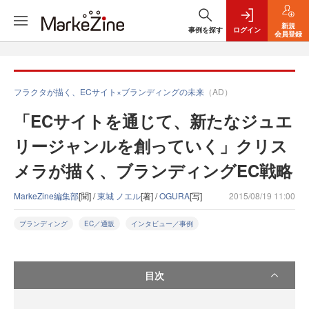
新規
事例を探す
ログイン
会員登録
フラクタが描く、ECサイト×ブランディングの未来
（AD）
「ECサイトを通じて、新たなジュエ
リージャンルを創っていく」クリス
メラが描く、ブランディングEC戦略
MarkeZine編集部
[聞] /
東城 ノエル
[著] /
OGURA
[写]
2015/08/19 11:00
ブランディング
EC／通販
インタビュー／事例
目次