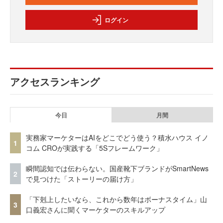
ログイン
アクセスランキング
今日
月間
実務家マーケターはAIをどこでどう使う？積水ハウス イノ
1
コム CROが実践する「5Sフレームワーク」
瞬間認知では伝わらない。国産靴下ブランドがSmartNews
2
で見つけた「ストーリーの届け方」
「下剋上したいなら、これから数年はボーナスタイム」山
3
口義宏さんに聞くマーケターのスキルアップ