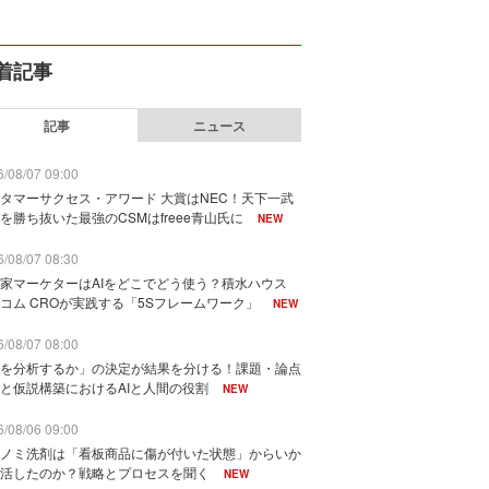
着記事
記事
ニュース
/08/07 09:00
タマーサクセス・アワード 大賞はNEC！天下一武
を勝ち抜いた最強のCSMはfreee青山氏に
NEW
/08/07 08:30
家マーケターはAIをどこでどう使う？積水ハウス
コム CROが実践する「5Sフレームワーク」
NEW
/08/07 08:00
を分析するか」の決定が結果を分ける！課題・論点
と仮説構築におけるAIと人間の役割
NEW
/08/06 09:00
ノミ洗剤は「看板商品に傷が付いた状態」からいか
活したのか？戦略とプロセスを聞く
NEW