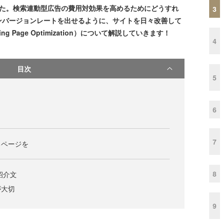
した。検索連動型広告の費用対効果を高めるためにどうすれ
3
ンバージョンレートを出せるように、サイトを日々改善して
 Page Optimization）について解説していきます！
4
目次
5
6
7
るページを
8
紹介文
が大切
9