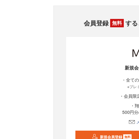
会員登録
する
無料
新規会
・全ての
※プレ
・会員限
・翔
500円
新規会員登録
無料