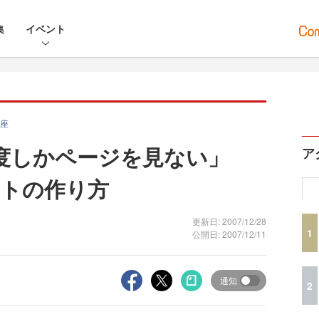
集
イベント
座
程度しかページを見ない」
ア
イトの作り方
更新日: 2007/12/28
1
公開日: 2007/12/11
通知
2