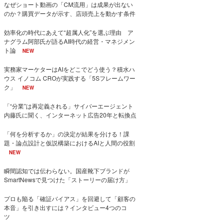
なぜショート動画の「CM流用」は成果が出ない
のか？購買データが示す、店頭売上を動かす条件
効率化の時代にあえて“超属人化”を選ぶ理由 ア
ナグラム阿部氏が語るAI時代の経営・マネジメン
ト論
NEW
実務家マーケターはAIをどこでどう使う？積水ハ
ウス イノコム CROが実践する「5Sフレームワー
ク」
NEW
「“分業”は再定義される」サイバーエージェント
内藤氏に聞く、インターネット広告20年と転換点
「何を分析するか」の決定が結果を分ける！課
題・論点設計と仮説構築におけるAIと人間の役割
NEW
瞬間認知では伝わらない。国産靴下ブランドが
SmartNewsで見つけた「ストーリーの届け方」
プロも陥る「確証バイアス」を回避して「顧客の
本音」を引き出すには？インタビュー4つのコ
ツ