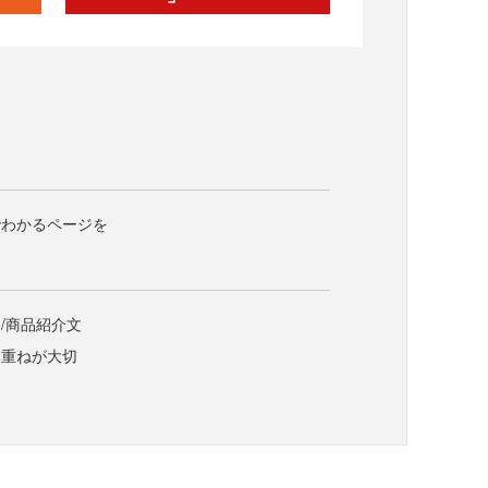
？
でわかるページを
/商品紹介文
み重ねが大切