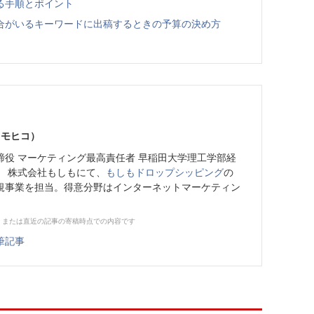
る手順とポイント
合がいるキーワードに出稿するときの予算の決め方
トモヒコ）
締役 マーケティング最高責任者 早稲田大学理工学部経
。 株式会社もしもにて、
もしもドロップシッピング
の
規事業を担当。得意分野はインターネットマーケティン
、または直近の記事の寄稿時点での内容です
筆記事