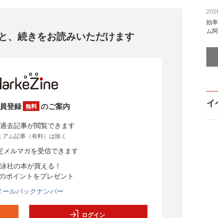
2026
効率
ム阿
と、
続きをお読みいただけます
イ
員登録
のご案内
無料
過去記事が閲覧できます
ミアム記事（有料）は除く
定メルマガを受信できます
泳社の本が買える！
分のポイントをプレゼント
メールバックナンバー
ログイン