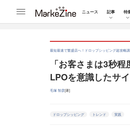
ニュース
記事
特
最短最速で繁盛店へ！ドロップシッピング超攻略講
「お客さまは3秒
LPOを意識したサ
毛塚 智彦
[著]
ドロップシッピング
トレンド
実践