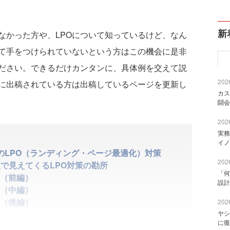
新
なかった方や、LPOについて知っているけど、なん
て手をつけられていないという方はこの機会に是非
ください。できるだけカンタンに、具体例を交えて説
2026
に出稿されている方は出稿しているページを更新し
カス
闘会
2026
実務
イノ
のLPO（ランディング・ページ最適化）対策
2026
で見えてくるLPO対策の勘所
「何
（前編）
設計
（中編）
（後編）
2026
ヤシ
に復