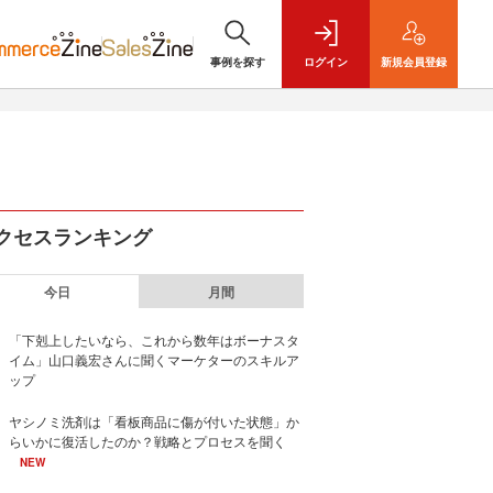
事例を探す
ログイン
新規
会員登録
クセスランキング
今日
月間
「下剋上したいなら、これから数年はボーナスタ
イム」山口義宏さんに聞くマーケターのスキルア
ップ
ヤシノミ洗剤は「看板商品に傷が付いた状態」か
らいかに復活したのか？戦略とプロセスを聞く
NEW