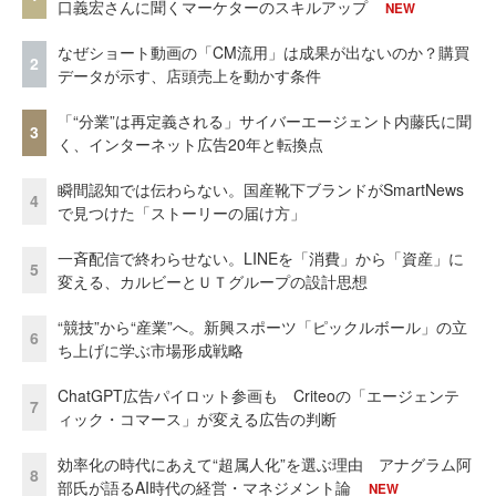
口義宏さんに聞くマーケターのスキルアップ
NEW
なぜショート動画の「CM流用」は成果が出ないのか？購買
2
データが示す、店頭売上を動かす条件
「“分業”は再定義される」サイバーエージェント内藤氏に聞
3
く、インターネット広告20年と転換点
瞬間認知では伝わらない。国産靴下ブランドがSmartNews
4
で見つけた「ストーリーの届け方」
一斉配信で終わらせない。LINEを「消費」から「資産」に
5
変える、カルビーとＵＴグループの設計思想
“競技”から“産業”へ。新興スポーツ「ピックルボール」の立
6
ち上げに学ぶ市場形成戦略
ChatGPT広告パイロット参画も Criteoの「エージェンテ
7
ィック・コマース」が変える広告の判断
効率化の時代にあえて“超属人化”を選ぶ理由 アナグラム阿
8
部氏が語るAI時代の経営・マネジメント論
NEW