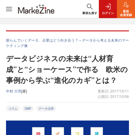
新規
事例を探す
ログイン
会員登録
膨らんでいくデータ、企業はどう向き合う？～データから考える未来のマー
ケティング像
データビジネスの未来は“人材育
成”と“ショーケース”で作る 欧米の
事例から学ぶ“進化のカギ”とは？
中村 大亮
[著]
更新日: 2017/10/11
公開日: 2017/10/06
コラム
DMP
データ活用