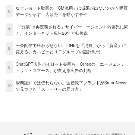
なぜショート動画の「CM流用」は成果が出ないのか？購買
6
データが示す、店頭売上を動かす条件
「“分業”は再定義される」サイバーエージェント内藤氏に聞
7
く、インターネット広告20年と転換点
一斉配信で終わらせない。LINEを「消費」から「資産」に
8
変える、カルビーとＵＴグループの設計思想
ChatGPT広告パイロット参画も Criteoの「エージェンテ
9
ィック・コマース」が変える広告の判断
瞬間認知では伝わらない。国産靴下ブランドがSmartNews
10
で見つけた「ストーリーの届け方」
デジタルを中心とした広告／マーケティングの最新動向を