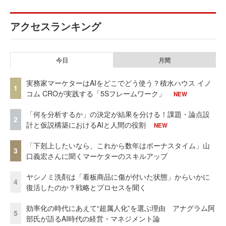
アクセスランキング
今日
月間
実務家マーケターはAIをどこでどう使う？積水ハウス イノ
1
コム CROが実践する「5Sフレームワーク」
NEW
「何を分析するか」の決定が結果を分ける！課題・論点設
2
計と仮説構築におけるAIと人間の役割
NEW
「下剋上したいなら、これから数年はボーナスタイム」山
3
口義宏さんに聞くマーケターのスキルアップ
ヤシノミ洗剤は「看板商品に傷が付いた状態」からいかに
4
復活したのか？戦略とプロセスを聞く
効率化の時代にあえて“超属人化”を選ぶ理由 アナグラム阿
5
部氏が語るAI時代の経営・マネジメント論